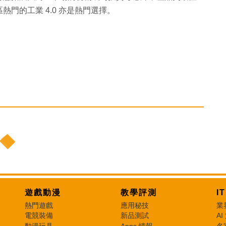
門的工業 4.0 亦是熱門選擇。
遊戲動漫
教學評測
I
熱門遊戲
應用秘技
業
電競裝備
新品測試
AI