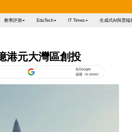
教學評測
EduTech
IT Times
生成式AI與雲端
 億港元大灣區創投
在Google
追蹤《e-zone》