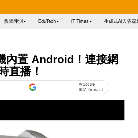
教學評測
EduTech
IT Times
生成式AI與雲端
機內置 Android！連接網
時直播！
在Google
追蹤《e-zone》