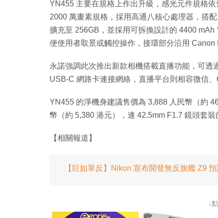
YN455 主要在規格上作出升級，感光元件規格依舊
2000 萬畫素規格，採用高通八核心處理器，搭配 6G
擴充至 256GB，並採用可拆換設計的 4400 mA
便使用者取景或觸控操作，接環部分沿用 Canon 
永諾強調此次推出新款相機搭載直播功能，可透過 3G
USB-C 網路卡連接網絡，直播平台則相容微信、
YN455 的淨機身建議售價為 3,888 人民幣（約 46
幣（約 5,380 港元），連 42.5mm F1.7 鏡頭套
【相關報道】
【巨如單反】Nikon 宣布開發無反旗艦 Z9
↓