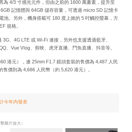
為 4/3 寸感光元件，但由之前的 1600 萬畫素，提升至
B 記憶體與 64GB 儲存容量，可透過 micro SD 記憶卡
h 電池。另外，機身搭載可 180 度上掀的 5 吋觸控螢幕，方
EF 規格。
、4G LTE 或 Wi-Fi 連接，另外也支援透過藍牙、
QQ、Vue Vlog、剪映、虎牙直播、鬥魚直播、抖音等。
60 港元），連 25mm F1.7 鏡頭套裝的售價為 4,487 人民
裝的售價則為 4,686 人民幣（約 5,620 港元）。
 預計今年內發表
點擊圖片放大↓