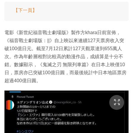
【下一頁】
電影《新世紀福音戰士劇場版》製作方khara日前宣佈，
《福音戰士劇場版：||》自上映以來連續127天票房收入突
破100億日元。截至7月12日累計127天觀眾達到655萬人
次。作為年齡層相對比較高的動漫作品，成績算是十分不
錯。數據顯示，《鬼滅之刃 無限列車篇》在日本上映僅10
日，票房亦已突破100億日圓，而最後統計中日本地區票房
超過400億日圓。