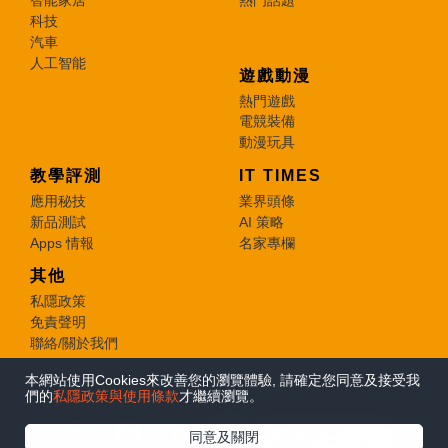
智能家居
熱門話題
科技
汽車
人工智能
遊戲動漫
熱門遊戲
電競裝備
動漫玩具
教學評測
IT TIMES
應用秘技
業界頭條
新品測試
AI 策略
Apps 情報
名家專欄
其他
私隱政策
免責聲明
聯絡/關於我們
本網站使用Cookies來改善您的瀏覽體驗, 請確定您同意及接受我
© 2026 e-zone. All Rights Reserved.
們的
私隱政策與使用條款
才繼續瀏覽。
在Google
同意及關閉
追蹤《e-zone》