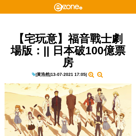
【宅玩意】福音戰士劇
場版：|| 日本破100億票
房
|
黃浩然
|
13-07-2021 17:05
|