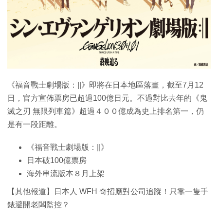
《福音戰士劇場版：||》即將在日本地區落畫，截至7月12
日，官方宣佈票房已超過100億日元。不過對比去年的《鬼
滅之刃 無限列車篇》超過４００億成為史上排名第一，仍
是有一段距離。
《福音戰士劇場版：||》
日本破100億票房
海外串流版本８月上架
【其他報道】日本人 WFH 奇招應對公司追蹤！只靠一隻手
錶避開老闆監控？