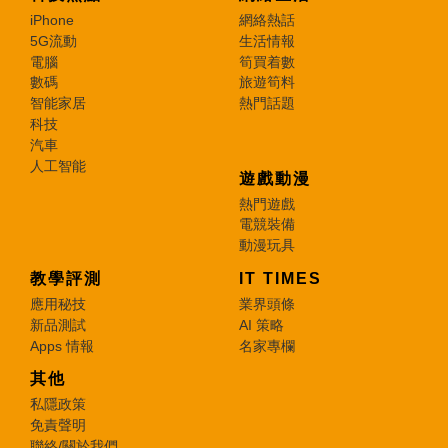
iPhone
網絡熱話
5G流動
生活情報
電腦
筍買着數
數碼
旅遊筍料
智能家居
熱門話題
科技
汽車
人工智能
遊戲動漫
熱門遊戲
電競裝備
動漫玩具
教學評測
IT TIMES
應用秘技
業界頭條
新品測試
AI 策略
Apps 情報
名家專欄
其他
私隱政策
免責聲明
聯絡/關於我們