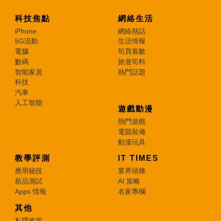
科技焦點
網絡生活
iPhone
網絡熱話
5G流動
生活情報
電腦
筍買着數
數碼
旅遊筍料
智能家居
熱門話題
科技
汽車
人工智能
遊戲動漫
熱門遊戲
電競裝備
動漫玩具
教學評測
IT TIMES
應用秘技
業界頭條
新品測試
AI 策略
Apps 情報
名家專欄
其他
私隱政策