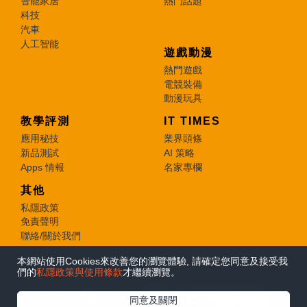
智能家居
熱門話題
科技
汽車
人工智能
遊戲動漫
熱門遊戲
電競裝備
動漫玩具
教學評測
IT TIMES
應用秘技
業界頭條
新品測試
AI 策略
Apps 情報
名家專欄
其他
私隱政策
免責聲明
聯絡/關於我們
本網站使用Cookies來改善您的瀏覽體驗, 請確定您同意及接受我
© 2026 e-zone. All Rights Reserved.
們的
私隱政策與使用條款
才繼續瀏覽。
在Google
同意及關閉
追蹤《e-zone》