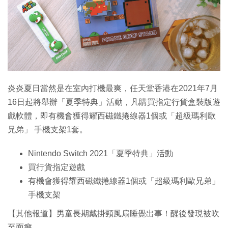
特集
炎炎夏日當然是在室內打機最爽，任天堂香港在2021年7月
16日起將舉辦「夏季特典」活動，凡購買指定行貨盒裝版遊
戲軟體，即有機會獲得耀西磁鐵捲線器1個或「超級瑪利歐
兄弟」 手機支架1套。
Nintendo Switch 2021「夏季特典」活動
買行貨指定遊戲
有機會獲得耀西磁鐵捲線器1個或「超級瑪利歐兄弟」
手機支架
【其他報道】男童長期戴掛頸風扇睡覺出事！醒後發現被吹
至面癱