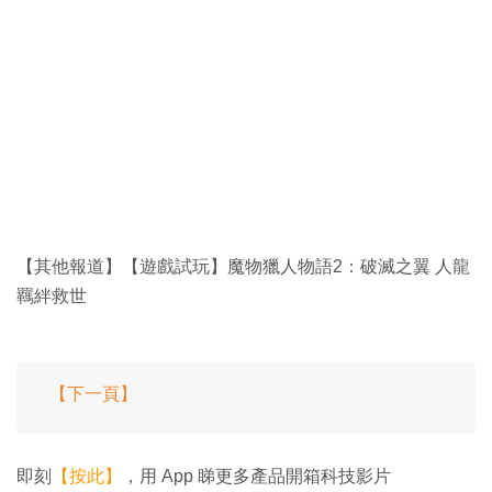
【其他報道】【遊戲試玩】魔物獵人物語2：破滅之翼 人龍
羈絆救世
【下一頁】
即刻
【按此】
，用 App 睇更多產品開箱科技影片