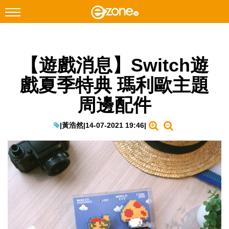
搜尋
【遊戲消息】Switch遊
Facebook
Instagram
戲夏季特典 瑪利歐主題
科技焦點
周邊配件
網絡生活
遊戲動漫
|
黃浩然
|
14-07-2021 19:46
|
教學評測
EduTech
IT Times
生成式AI與雲端應用
Enterprise Digital Transformation