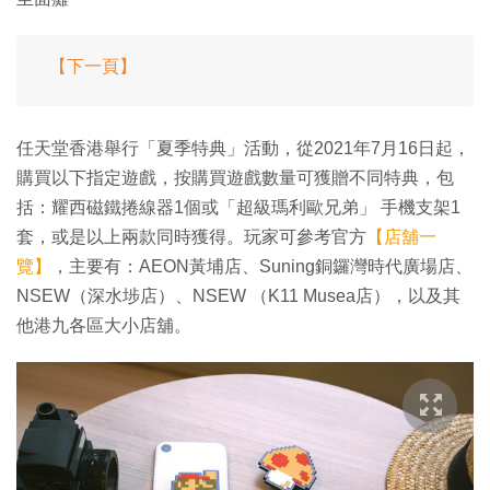
【下一頁】
任天堂香港舉行「夏季特典」活動，從2021年7月16日起，
購買以下指定遊戲，按購買遊戲數量可獲贈不同特典，包
括：耀西磁鐵捲線器1個或「超級瑪利歐兄弟」 手機支架1
套，或是以上兩款同時獲得。玩家可參考官方
【店舖一
覽】
，主要有：AEON黃埔店、Suning銅鑼灣時代廣場店、
NSEW（深水埗店）、NSEW （K11 Musea店），以及其
他港九各區大小店舖。