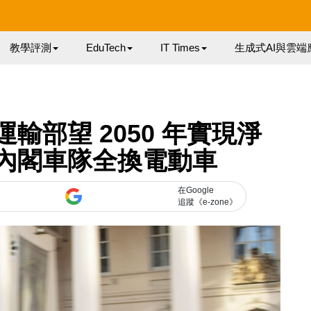
教學評測
EduTech
IT Times
生成式AI與雲端
輸部望 2050 年實現淨
 年內閣車隊全換電動車
在Google
追蹤《e-zone》