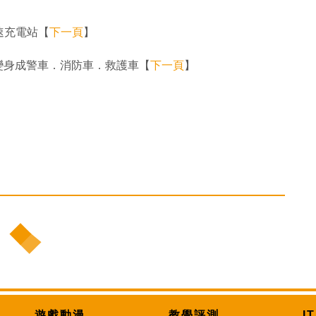
快速充電站【
下一頁
】
車輛 變身成警車．消防車．救護車【
下一頁
】
遊戲動漫
教學評測
I