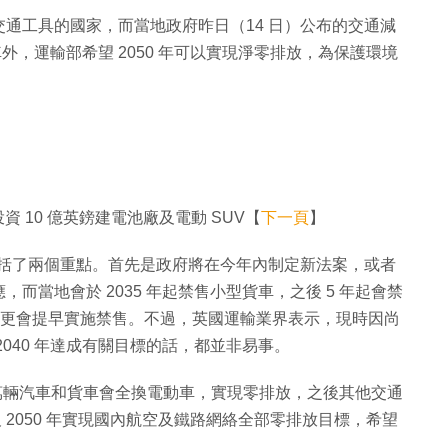
通工具的國家，而當地政府昨日（14 日）公布的交通減
車外，運輸部希望 2050 年可以實現淨零排放，為保護環境
劃 投資 10 億英鎊建電池廠及電動 SUV【
下一頁
】
包括了兩個重點。首先是政府將在今年內制定新法案，或者
當地會於 2035 年起禁售小型貨車，之後 5 年起會禁
利，更會提早實施禁售。不過，英國運輸業界表示，現時因尚
040 年達成有關目標的話，都並非易事。
4 萬輛汽車和貨車會全換電動車，實現零排放，之後其他交通
及 2050 年實現國內航空及鐵路網絡全部零排放目標，希望