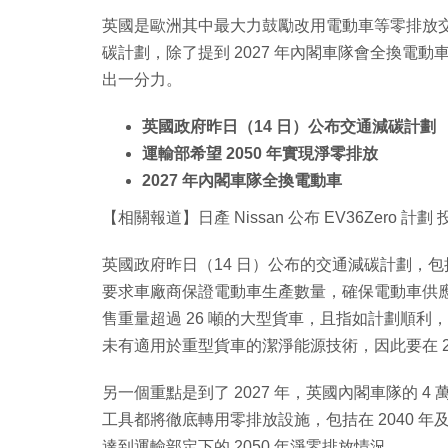
英國是歐洲其中最大力鼓勵改用電動車等零排放交
碳計劃，除了提到 2027 年內閣車隊會全換電動
出一分力。
英國政府昨日（14 日）公布交通減碳計劃
運輸部希望 2050 年實現淨零排放
2027 年內閣車隊全換電動車
【相關報道】日產 Nissan 公布 EV36Zero 計
英國政府昨日（14 日）公布的交通減碳計劃，
要求車廠商保證電動車生產數量，確保電動車供應，而
售重量超過 26 噸的大型貨車，且指如計劃順
未有適用於重型貨車的潔淨能源技術，因此要在 2
另一個重點是到了 2027 年，英國內閣車隊的 
工具都將徹底轉用零排放設施，包拮在 2040 年
達到運輸部定下的 2050 年淨零排放情況。