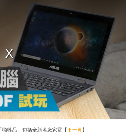
貨 「犧牲品」包括全新名廠家電【
下一頁
】