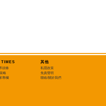
T TIMES
其他
界頭條
私隱政策
 策略
免責聲明
家專欄
聯絡/關於我們