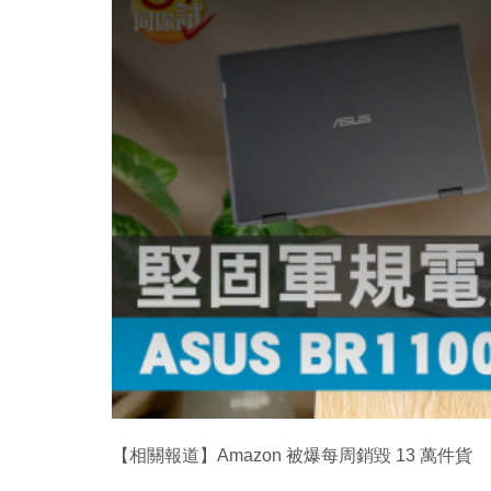
i
s
a
m
o
d
a
l
w
i
n
d
o
w
.
【相關報道】Amazon 被爆每周銷毀 13 萬件