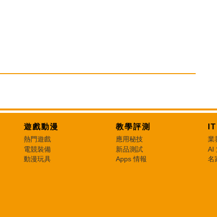
遊戲動漫
教學評測
I
熱門遊戲
應用秘技
業
電競裝備
新品測試
AI
動漫玩具
Apps 情報
名