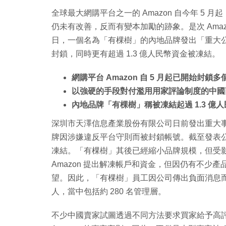
全球最大網購平台之一的 Amazon 自今年 5 
仍未有改善，反而有變本加勵的跡象。是次 Ama
日，一個名為「有棵樹」的內地品牌發出「重大公告
封鎖，同時更有超過 1.3 億人民幣資金被凍結。
網購平台 Amazon 自 5 月起已開始封
以強硬的手段對付濫用用家評論制度的中國
內地品牌「有棵樹」稱被凍結起過 1.3 億
深圳市天澤信息產業股份有限公司日前發出重大事項
牌因涉嫌違反平台守則而被封鎖帳號。截至發表公告當
凍結。「有棵樹」其後已經縮小品牌規模，但受
Amazon 提出解凍帳戶和資金，但因仍有不少產
望。因此，「有棵樹」員工因公司傳出負面消息而提出
人，當中包括約 280 名管理層。
不少中國賣家試圖透過不同方法要求買家給予高