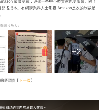
 Amazon 嚴厲制裁，連帶一些中小型賣家也受影響。除了
省成本。有網購業界人士形容 Amazon是次的制裁是
業。
點擊圖片放大↓
+2
家睡眠習慣【
下一頁
】
器或網路的問題無法載入媒體。