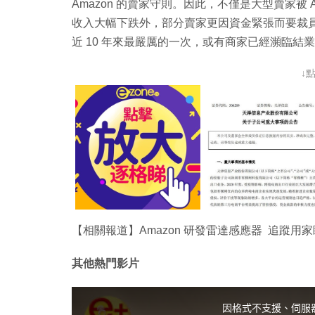
Amazon 的賣家守則。因此，不僅是大型賣家被
收入大幅下跌外，部分賣家更因資金緊張而要裁員節
近 10 年來最嚴厲的一次，或有商家已經瀕臨結
↓
【相關報道】Amazon 研發雷達感應器 追蹤用
其他熱門影片
T
h
i
因格式不支援、伺服
s