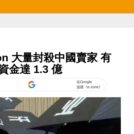
zon 大量封殺中國賣家 有
金達 1.3 億
在Google
追蹤《e-zone》