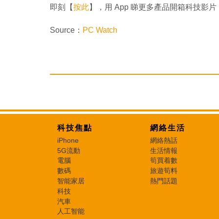
即刻【
按此
】，用 App 睇更多產品開箱科技影片
Source：
PC Watch
科技焦點
網絡生活
iPhone
網絡熱話
5G流動
生活情報
電腦
筍買着數
數碼
旅遊筍料
智能家居
熱門話題
科技
汽車
人工智能