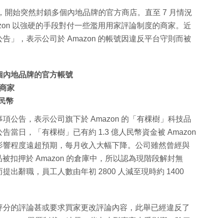
月起，開始突然封鎖多個內地品牌的官方商店。直至 7 月情況
zon 以強硬的手段對付一些濫用用家評論制度的商家。近
」，表示公司於 Amazon 的帳號因違反平台守則而被
鎖多個內地品牌的官方帳號
商家
人民幣
公告，表示公司旗下於 Amazon 的「有棵樹」科技品
日，「有棵樹」已有約 1.3 億人民幣資金被 Amazon
影響程度遠超預期，每月收入大幅下降。公司雖然曾經與
品被扣押於 Amazon 的倉庫中，所以認為現階段解封無
辭職，員工人數由年初 2800 人減至現時約 1400
評分的評論甚或要求買家更改評論內容，此舉已經違反了