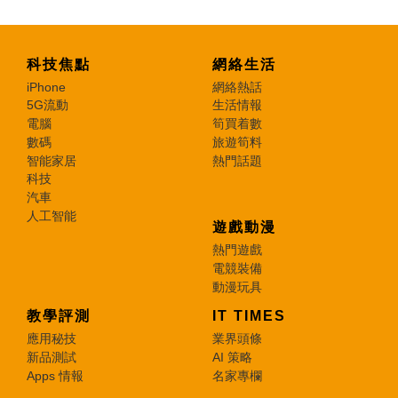
科技焦點
網絡生活
iPhone
網絡熱話
5G流動
生活情報
電腦
筍買着數
數碼
旅遊筍料
智能家居
熱門話題
科技
汽車
人工智能
遊戲動漫
熱門遊戲
電競裝備
動漫玩具
教學評測
IT TIMES
應用秘技
業界頭條
新品測試
AI 策略
Apps 情報
名家專欄