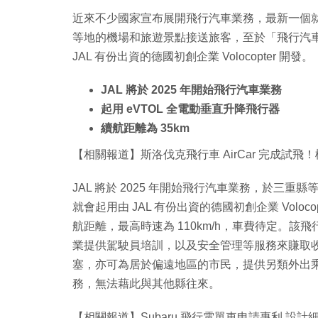
近來不少國家宣布展開飛行汽車業務，最新一個就是日
等地的機場和旅遊景點接送旅客，至於「飛行汽車」
JAL 有份出資的德國初創企業 Volocopter 開發。
JAL 將於 2025 年開始飛行汽車業務
起用 eVTOL 全電動垂直升降飛行器
續航距離為 35km
【相關報道】斯洛伐克飛行車 AirCar 完成試飛
JAL 將於 2025 年開始飛行汽車業務，於三
就會起用由 JAL 有份出資的德國初創企業 Voloco
航距離，最高時速為 110km/h，車費待定。
業提供駕駛員培訓，以及安全管理等服務來賺取
塞，亦可為居於偏遠地區的市民，提供另類外出
務，無法藉此與其他縣往來。
【相關報道】Subaru 飛行電單車申請專利 設計