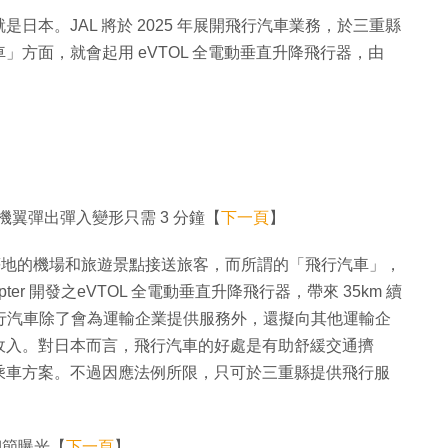
本。JAL 將於 2025 年展開飛行汽車業務，於三重縣
方面，就會起用 eVTOL 全電動垂直升降飛行器，由
！機翼彈出彈入變形只需 3 分鐘【
下一頁
】
重縣等地的機場和旅遊景點接送旅客，而所謂的「飛行汽車」，
pter 開發之eVTOL 全電動垂直升降飛行器，帶來 35km 續
該飛行汽車除了會為運輸企業提供服務外，還擬向其他運輸企
收入。對日本而言，飛行汽車的好處是有助舒緩交通擠
乘車方案。不過因應法例所限，只可於三重縣提供飛行服
細節曝光【
下一頁
】