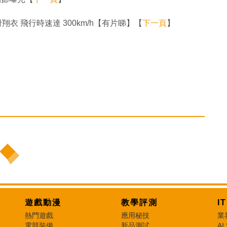
it 滑翔衣 飛行時速達 300km/h【有片睇】【
下一頁
】
遊戲動漫
教學評測
I
熱門遊戲
應用秘技
業
電競裝備
新品測試
AI