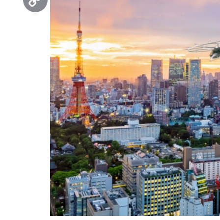
Copy
Link