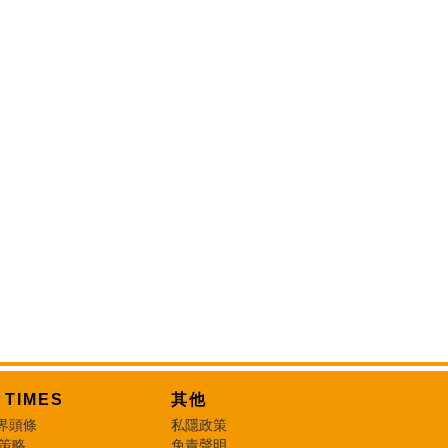
T TIMES
其他
界頭條
私隱政策
 策略
免責聲明