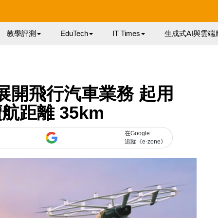
教學評測
EduTech
IT Times
生成式AI與雲端
5 年展開飛行汽車業務 起用
續航距離 35km
在Google
追蹤《e-zone》