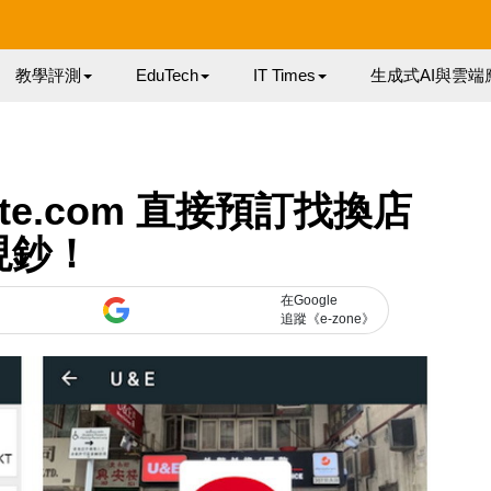
教學評測
EduTech
IT Times
生成式AI與雲端
te.com 直接預訂找換店
現鈔！
在Google
追蹤《e-zone》