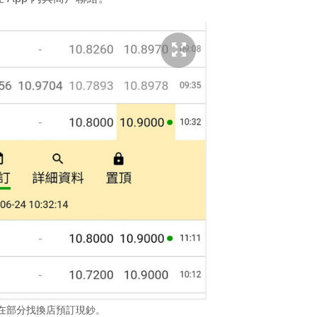
接在部分找換店預訂現鈔。