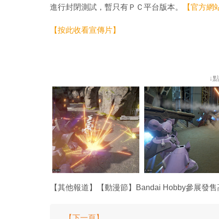
進行封閉測試，暫只有ＰＣ平台版本。
【官方網
【按此收看宣傳片】
↓
【其他報道】【動漫節】Bandai Hobby參展發
【下一頁】