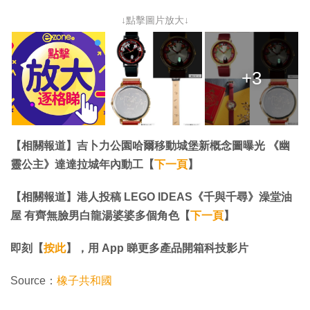
↓點擊圖片放大↓
+3
【相關報道】吉卜力公園哈爾移動城堡新概念圖曝光 《幽
靈公主》達達拉城年內動工【
下一頁
】
【相關報道】港人投稿 LEGO IDEAS《千與千尋》澡堂油
屋 有齊無臉男白龍湯婆婆多個角色【
下一頁
】
即刻【
按此
】，用 App 睇更多產品開箱科技影片
Source：
橡子共和國