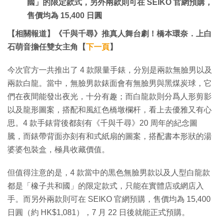
國」的限定款式，另外兩款則可在 SEIKO 官網預購，
售價均為 15,400 日圓
【相關報道】《千與千尋》推真人舞台劇！橋本環奈．上白
石萌音擔任雙女主角【
下一頁
】
今次官方一共推出了 4 款限量手錶，分別是兩款無臉男以及
兩款白龍。當中，無臉男款錶面會有無臉男與黑煤炭球，它
們在夜間能發出夜光，十分有趣；而白龍款則分爲人形剪影
以及龍形圖案，搭配和風紅色橋墩欄杆，看上去優雅又有心
思。4 款手錶背後都刻有《千與千尋》20 周年的紀念圖
騰，而錶帶背面亦刻有和式紙扇的圖案，搭配書本形狀的湯
婆婆包裝盒，極具收藏價值。
但值得注意的是，4 款當中的黒色無臉男款以及人型白龍款
都是「橡子共和國」的限定款式，只能在實體店或網店入
手。而另外兩款則可在 SEIKO 官網預購，售價均為 15,400
日圓（約 HK$1,081），7 月 22 日後就能正式預購。