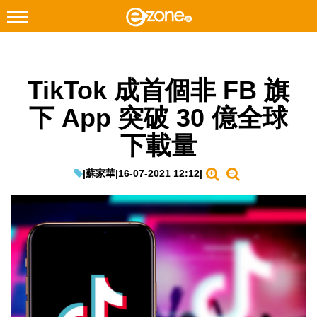
搜尋
TikTok 成首個非 FB 旗
Facebook
Instagram
下 App 突破 30 億全球
科技焦點
下載量
網絡生活
遊戲動漫
|
蘇家華
|
16-07-2021 12:12
|
教學評測
EduTech
IT Times
生成式AI與雲端應用
Enterprise Digital Transformation