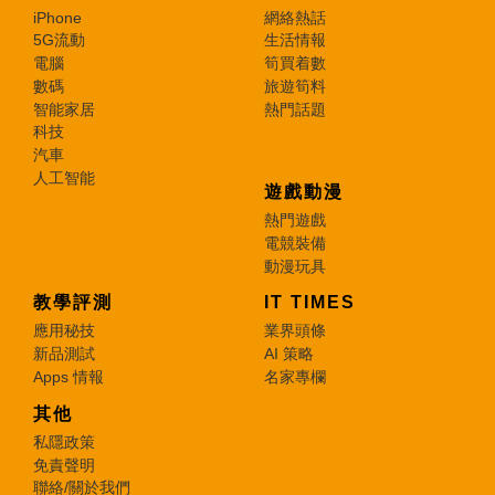
iPhone
網絡熱話
5G流動
生活情報
電腦
筍買着數
數碼
旅遊筍料
智能家居
熱門話題
科技
汽車
人工智能
遊戲動漫
熱門遊戲
電競裝備
動漫玩具
教學評測
IT TIMES
應用秘技
業界頭條
新品測試
AI 策略
Apps 情報
名家專欄
其他
私隱政策
免責聲明
聯絡/關於我們