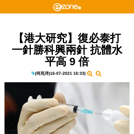
【港大研究】復必泰打
一針勝科興兩針 抗體水
平高 9 倍
|
何兆洋
|
16-07-2021 16:33
|