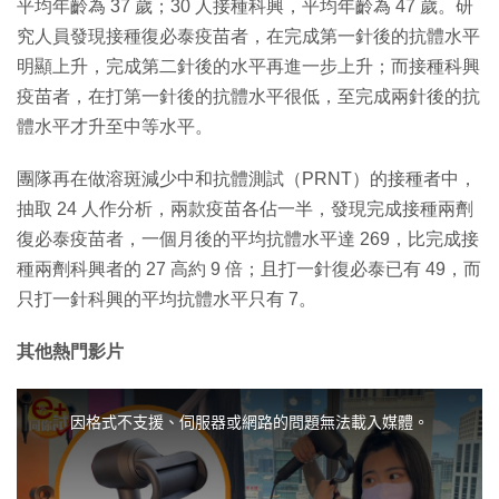
平均年齡為 37 歲；30 人接種科興，平均年齡為 47 歲。研
究人員發現接種復必泰疫苗者，在完成第一針後的抗體水平
明顯上升，完成第二針後的水平再進一步上升；而接種科興
疫苗者，在打第一針後的抗體水平很低，至完成兩針後的抗
體水平才升至中等水平。
團隊再在做溶斑減少中和抗體測試（PRNT）的接種者中，
抽取 24 人作分析，兩款疫苗各佔一半，發現完成接種兩劑
復必泰疫苗者，一個月後的平均抗體水平達 269，比完成接
種兩劑科興者的 27 高約 9 倍；且打一針復必泰已有 49，而
只打一針科興的平均抗體水平只有 7。
其他熱門影片
T
h
i
因格式不支援、伺服器或網路的問題無法載入媒體。
s
i
s
a
m
o
d