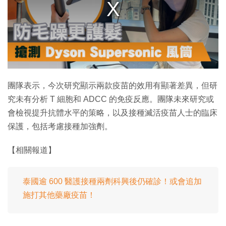
a
l
w
i
n
d
o
w
.
團隊表示，今次研究顯示兩款疫苗的效用有顯著差異，但研
究未有分析 T 細胞和 ADCC 的免疫反應。團隊未來研究或
會檢視提升抗體水平的策略，以及接種滅活疫苗人士的臨床
保護，包括考慮接種加強劑。
【相關報道】
泰國逾 600 醫護接種兩劑科興後仍確診！或會追加
施打其他藥廠疫苗！