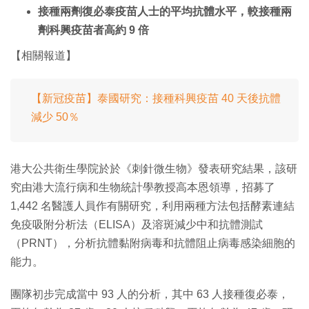
接種兩劑復必泰疫苗人士的平均抗體水平，較接種兩
劑科興疫苗者高約 9 倍
【相關報道】
【新冠疫苗】泰國研究：接種科興疫苗 40 天後抗體
減少 50％
港大公共衛生學院於於《刺針微生物》發表研究結果，該研
究由港大流行病和生物統計學教授高本恩領導，招募了
1,442 名醫護人員作有關研究，利用兩種方法包括酵素連結
免疫吸附分析法（ELISA）及溶斑減少中和抗體測試
（PRNT），分析抗體黏附病毒和抗體阻止病毒感染細胞的
能力。
團隊初步完成當中 93 人的分析，其中 63 人接種復必泰，