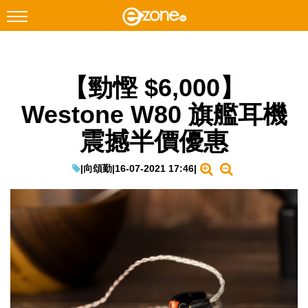
搜尋
【勁慳 $6,000】
Facebook
Instagram
Westone W80 旗艦耳機
科技焦點
震撼半價優惠
網絡生活
遊戲動漫
|
向頌勤
|
16-07-2021 17:46
|
教學評測
EduTech
IT Times
生成式AI與雲端應用
Enterprise Digital Transformation