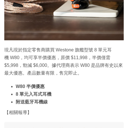
特集
現凡現於指定零售商購買 Westone 旗艦型號 8 單元耳
機 W80，均可享半價優惠，原價 $11,998，半價僅需
$5,998，勁減 $6,000。據代理商表示 W80 是品牌有史以來
最大優惠。產品數量有限，售完即止。
W80 半價優惠
8 單元入耳式耳機
附送藍牙耳機線
【相關報導】