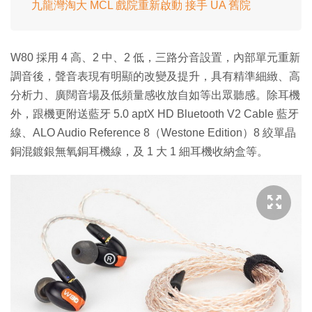
九龍灣淘大 MCL 戲院重新啟動 接手 UA 舊院
W80 採用 4 高、2 中、2 低，三路分音設置，內部單元重新
調音後，聲音表現有明顯的改變及提升，具有精準細緻、高
分析力、廣闊音場及低頻量感收放自如等出眾聽感。除耳機
外，跟機更附送藍牙 5.0 aptX HD Bluetooth V2 Cable 藍牙
線、ALO Audio Reference 8（Westone Edition）8 絞單晶
銅混鍍銀無氧銅耳機線，及 1 大 1 細耳機收納盒等。