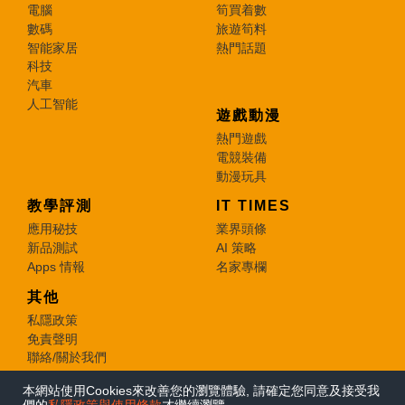
電腦
筍買着數
數碼
旅遊筍料
智能家居
熱門話題
科技
汽車
人工智能
遊戲動漫
熱門遊戲
電競裝備
動漫玩具
教學評測
IT TIMES
應用秘技
業界頭條
新品測試
AI 策略
Apps 情報
名家專欄
其他
私隱政策
免責聲明
聯絡/關於我們
本網站使用Cookies來改善您的瀏覽體驗, 請確定您同意及接受我
© 2026 e-zone. All Rights Reserved.