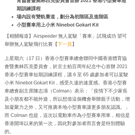
育協會暨奧林匹克委員會首辦 2021 香港小型賽車短
期訓練課程
場內設有雙軌賽道，劃分為初階區及進階區
小型賽車用上小米 Ninebot Gokart Kit
【相關報道】Airspeeder 無人駕駛「賽車」試飛成功 望可
舉辦無人駕駛飛行比賽【
下一頁
】
上星期六（17 日）香港小型賽車總會聯同中國香港體育協
會暨奧林匹克委員會，於京士柏百周年紀念中心首辦 2021
香港小型賽車短期訓練課程，讓 6 至 65 歲參加者可以駕駛
小米 Ninebot Gokart Kit，感受久違的速度感。香港小型賽
車總會副主席陳志濤（Colman）表示：「疫情下不少家長
及小朋友都不能外遊，所以想借這個機會舉辦親子活動，增
加凝聚力之外，又可推廣本地小型賽車讓更多朋友認識。」
而 Colman 也提，這次以電動車作為小型賽車用車，相信是
香港開埠以來的第一次，因此對參加者而言會是特別體驗
的。