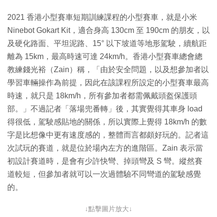
2021 香港小型賽車短期訓練課程的小型賽車，就是小米
Ninebot Gokart Kit，適合身高 130cm 至 190cm 的朋友，以
及硬化路面、平坦泥路、15° 以下坡道等地形駕駛，續航距
離為 15km，最高時速可達 24km/h。香港小型賽車總會總
教練錢光裕（Zain）稱，「由於安全問題，以及想參加者以
學習車輛操作為前提，因此在該課程所設定的小型賽車最高
時速，就只是 18km/h，所有參加者都需佩戴頭盔保護頭
部。」不過記者「落場兜番轉」後，其實覺得其車身 load
得很低，駕駛感貼地的關係，所以實際上覺得 18km/h 的數
字是比想像中更有速度感的，整體而言都頗好玩的。記者這
次試玩的賽道，就是位於場內左方的進階區。Zain 表示當
初設計賽道時，是會有少許快彎、掉頭彎及 S 彎。縱然賽
道較短，但參加者就可以一次過體驗不同彎道的駕駛感覺
的。
↓點擊圖片放大↓