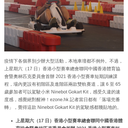
疫情下各個界別少辦大型活動，本地車壇都不例外。不過，
上星期六（17 日）香港小型賽車總會聯同中國香港體育協
會暨奧林匹克委員會首辦 2021 香港小型賽車短期訓練課
程，場內更設有初階區及進階區兩款雙軌賽道，讓 6 至 65
歲參加者可以駕駛小米 Ninebot Gokart Kit，感受久違的速
度感，感覺絕對醒神！ezone.hk 記者當日都有「落場兜番
轉」，覺得這款 Ninebot Gokart Kit 的駕駛感都幾貼地的。
上星期六（17 日）香港小型賽車總會聯同中國香港體