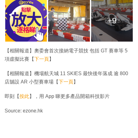
+9
【相關報道】奧委會首次接納電子競技 包括 GT 賽車等 5
項虛擬比賽【
下一頁
】
【相關報道】機場航天城 11 SKIES 最快後年落成 逾 800
店舖設 AR 小型賽車場【
下一頁
】
即刻【
按此
】，用 App 睇更多產品開箱科技影片
Source: ezone.hk