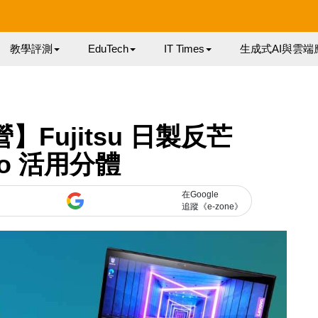
教學評測
EduTech
IT Times
生成式AI與雲端
Fujitsu 日製反芒
vo 活用分體
在Google
追蹤《e-zone》