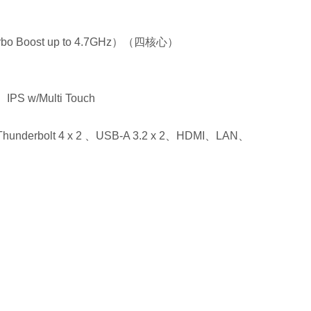
urbo Boost up to 4.7GHz）（四核心）
IPS w/Multi Touch
Thunderbolt 4 x 2 、USB-A 3.2 x 2、HDMI、LAN、