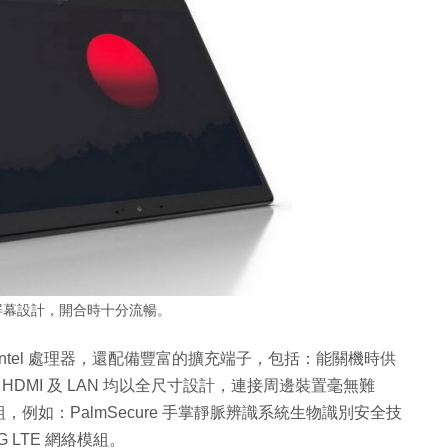
轉屏幕設計，開合時十分流暢。
 11 代 Intel 處理器，還配備豐富的擴充端子，包括：能關機時供
B-C，而 HDMI 及 LAN 均以全尺寸設計，連接周邊裝置毫無難
如：PalmSecure 手掌靜脈辨識系統生物識別安全技
4G LTE 網絡模組。