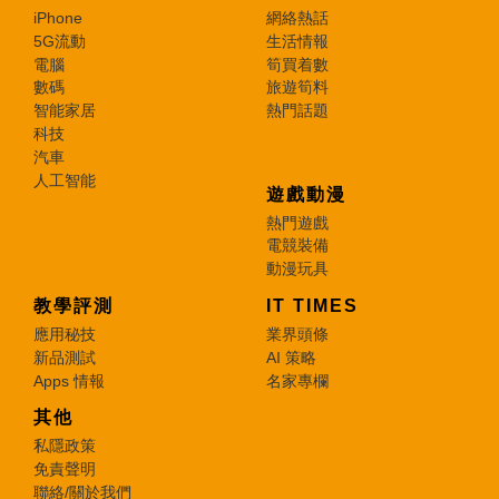
iPhone
網絡熱話
5G流動
生活情報
電腦
筍買着數
數碼
旅遊筍料
智能家居
熱門話題
科技
汽車
人工智能
遊戲動漫
熱門遊戲
電競裝備
動漫玩具
教學評測
IT TIMES
應用秘技
業界頭條
新品測試
AI 策略
Apps 情報
名家專欄
其他
私隱政策
免責聲明
聯絡/關於我們