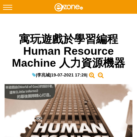
搜尋
寓玩遊戲於學習編程
Facebook
Instagram
Human Resource
科技焦點
Machine 人力資源機器
網絡生活
遊戲動漫
|
李兆城
|
19-07-2021 17:28
|
教學評測
EduTech
IT Times
生成式AI與雲端應用
Enterprise Digital Transformation