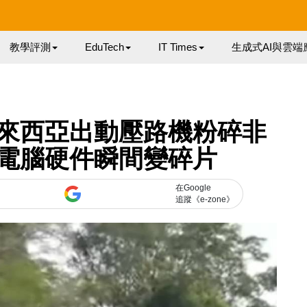
教學評測
EduTech
IT Times
生成式AI與雲端
來西亞出動壓路機粉碎非
電腦硬件瞬間變碎片
在Google
追蹤《e-zone》