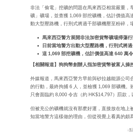
非法「偷電」挖礦的問題在馬來西亞相當嚴重，
礦」礦場，並查獲 1,069 部挖礦機，估計價值高達 
動大型壓路機，行刑式將過千部礦機壓至粉碎，
馬來西亞警方展開非法加密貨幣礦場掃蕩行動，拘
日前當地警方出動大型壓路機，行刑式將過
這 1,069 部挖礦機，估計價值高達 640 萬令
【相關報道】狗狗幣創辦人指加密貨幣被富人操控
外媒報道，馬來西亞警方早前與砂拉越能源公司合作，
的行動，最終拘捕 6 人，並檢獲 1,069 部礦
只會面臨約 8,000 令吉（約 HK$14,797）罰
但被充公的礦機就沒有那麽好運，直接放在地上
知當地警方這樣做的理由，但從視覺上看真的頗
↓