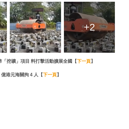
+2
幣「挖礦」項目 料打擊活動擴展全國【
下一頁
】
億港元海關拘 4 人【
下一頁
】