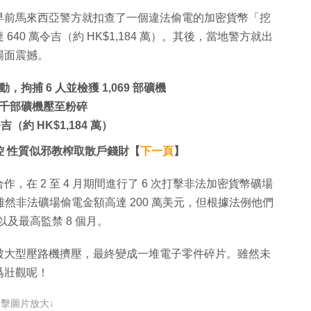
早前馬來西亞警方就扣查了一個違法偷電的加密貨幣「挖
640 萬令吉（約 HK$1,184 萬）。其後，當地警方就出
場面震撼。
捕 6 人並檢獲 1,069 部礦機
千部礦機壓至粉碎
吉（約 HK$1,184 萬）
 性質似邪教榨取散戶錢財【
下一頁
】
在 2 至 4 月期間進行了 6 次打擊非法加密貨幣礦場
機。雖然非法礦場偷電金額高達 200 萬美元，但根據法例他們
款，以及最高監禁 8 個月。
被大型壓路機擠壓，最終變成一堆電子零件碎片。雖然未
爲壯觀呢！
點擊圖片放大↓