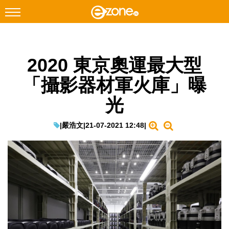
搜尋
2020 東京奧運最大型
Facebook
Instagram
「攝影器材軍火庫」曝
科技焦點
光
網絡生活
遊戲動漫
|
嚴浩文
|
21-07-2021 12:48
|
教學評測
EduTech
IT Times
生成式AI與雲端應用
Enterprise Digital Transformation