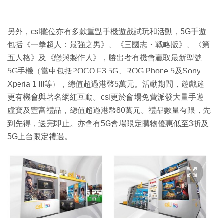
另外，csl攤位亦有多款重點手機遊戲試玩和活動，5G手遊
包括《一拳超人：最強之男》、《三國志・戰略版》、《第
五人格》及《戀與製作人》，勝出者有機會贏取最新型號
5G手機（當中包括POCO F3 5G、ROG Phone 5及Sony
Xperia 1 III等），總值超過港幣5萬元。活動期間，遊戲迷
更有機會與著名網紅互動。csl更於會場免費派發大量手遊
虛寶及豐富禮品，總值超過港幣80萬元。禮品數量有限，先
到先得，送完即止。亦會有5G會場限定購物優惠低至3折及
5G上台限定禮遇。