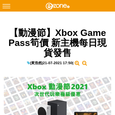
搜尋
【動漫節】Xbox Game
Facebook
Instagram
Pass筍價 新主機每日現
科技焦點
貨發售
網絡生活
遊戲動漫
|
黃浩然
|
21-07-2021 17:50
|
教學評測
EduTech
IT Times
生成式AI與雲端應用
Enterprise Digital Transformation