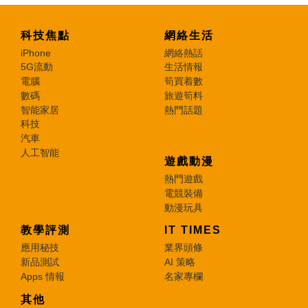
科技焦點
網絡生活
iPhone
網絡熱話
5G流動
生活情報
電腦
筍買着數
數碼
旅遊筍料
智能家居
熱門話題
科技
汽車
人工智能
遊戲動漫
熱門遊戲
電競裝備
動漫玩具
教學評測
IT TIMES
應用秘技
業界頭條
新品測試
AI 策略
Apps 情報
名家專欄
其他