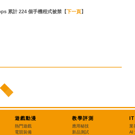
ps 累計 224 個手機程式被禁【
下一頁
】
遊戲動漫
教學評測
I
熱門遊戲
應用秘技
業
電競裝備
新品測試
AI