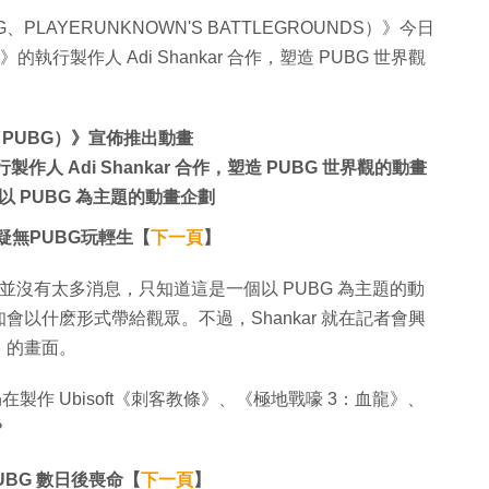
PLAYERUNKNOWN'S BATTLEGROUNDS）》今日
a）》的執行製作人 Adi Shankar 合作，塑造 PUBG 世界觀
（PUBG）》宣佈推出動畫
執行製作人 Adi Shankar 合作，塑造 PUBG 世界觀的動畫
 PUBG 為主題的動畫企劃
男疑無PUBG玩輕生【
下一頁
】
r」企劃現時並沒有太多消息，只知道這是一個以 PUBG 為主題的動
以什麽形式帶給觀眾。不過，Shankar 就在記者會興
」的畫面。
仍在製作 Ubisoft《刺客教條》、《極地戰嚎 3：血龍》、
？
BG 數日後喪命【
下一頁
】