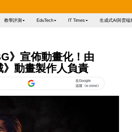
教學評測
EduTech
IT Times
生成式AI與雲端
BG》宣佈動畫化！由
惡魔城》動畫製作人負責
在Google
追蹤《e-zone》