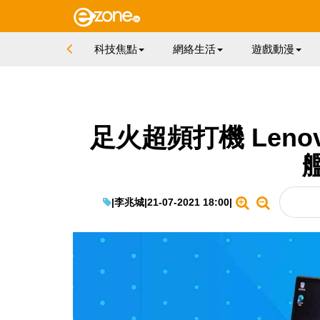
科技焦點
網絡生活
遊戲動漫
足火超頻打機 Lenov
|
李兆城
|
21-07-2021 18:00
|