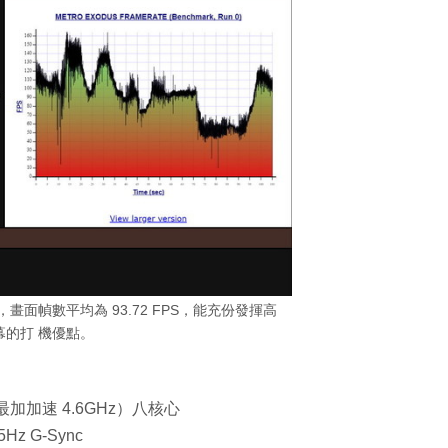
時，畫面幀數平均為 93.72 FPS，能充份發揮高
幕的打 機優點。
z（最加加速 4.6GHz）八核心
5Hz G-Sync