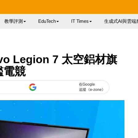
教學評測
EduTech
IT Times
生成式AI與雲端
o Legion 7 太空鋁材旗
艦電競
在Google
追蹤《e-zone》