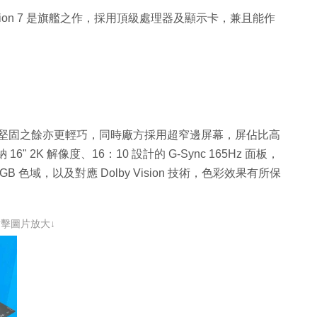
egion 7 是旗艦之作，採用頂級處理器及顯示卡，兼且能作
，機身堅固之餘亦更輕巧，同時廠方採用超窄邊屏幕，屏佔比高
" 2K 解像度、16：10 設計的 G-Sync 165Hz 面板，
B 色域，以及對應 Dolby Vision 技術，色彩效果有所保
點擊圖片放大↓