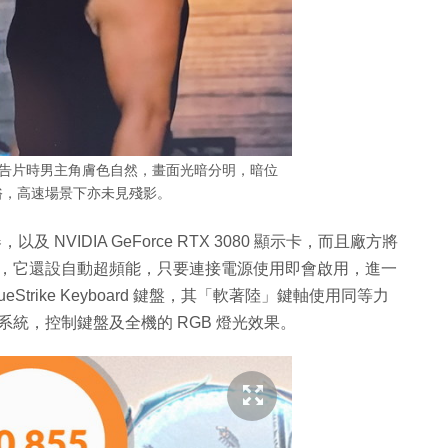
 9》電影預告片時男主角膚色自然，畫面光暗分明，暗位
俗，高速場景下亦未見殘影。
處理器，以及 NVIDIA GeForce RTX 3080 顯示卡，而且廠方將
的效能，它還設自動超頻能，只要連接電源使用即會啟用，進一
eStrike Keyboard 鍵盤，其「軟著陸」鍵軸使用同等力
 燈光系統，控制鍵盤及全機的 RGB 燈光效果。