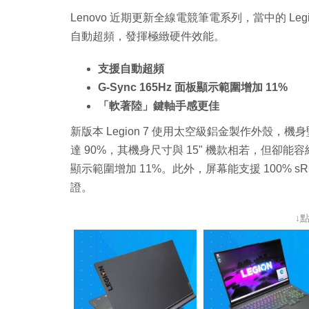
Lenovo 近期更新全線電競筆電系列，當中的 L
自動超頻，發揮極緻硬件效能。
支援自動超頻
G-Sync 165Hz 面板顯示範圍增加 11%
「軟著陸」鍵軸手感更佳
新版本 Legion 7 使用太空級鋁金製作外殼
達 90%，其機身尺寸與 15" 機款相若，但卻能容納 16
顯示範圍增加 11%。此外，屏幕能支援 100% sRG
證。
↓