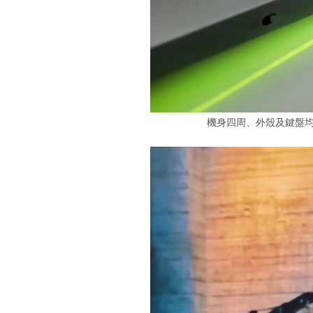
機身四周、外殼及鍵盤均設 