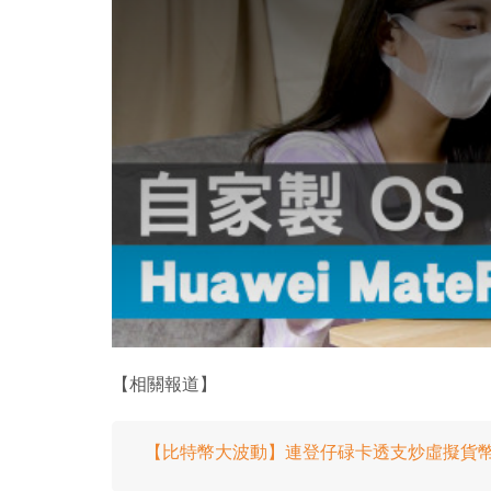
l
w
i
n
d
o
w
.
【相關報道】
【比特幣大波動】連登仔碌卡透支炒虛擬貨幣 