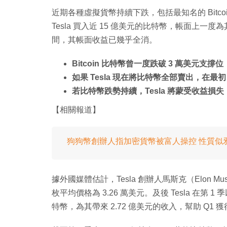
近期各種虛擬貨幣持續下跌，包括最知名的 Bitco
Tesla 買入近 15 億美元的比特幣，帳面上一
間，其帳面收益已幾乎全消。
Bitcoin 比特幣曾一度跌破 3 萬美元支撐位
如果 Tesla 現在將比特幣全部賣出，在最
若比特幣跌勢持續，Tesla 將蒙受收益損失
【相關報道】
狗狗幣創辦人指加密貨幣被富人操控 性質似
據外國媒體估計，Tesla 創辦人馬斯克（Elon M
枚平均價格為 3.26 萬美元。及後 Tesla 在第 1 
特幣，為其帶來 2.72 億美元的收入，幫助 Q1 獲