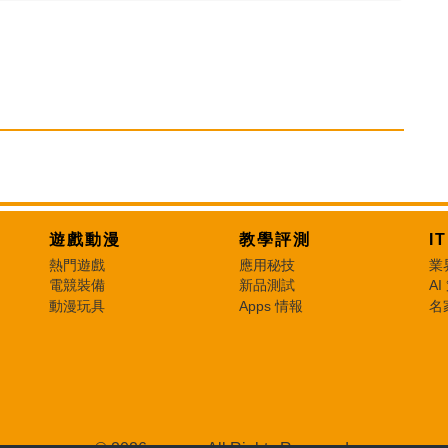
遊戲動漫
教學評測
I
熱門遊戲
應用秘技
業
電競裝備
新品測試
AI
動漫玩具
Apps 情報
名