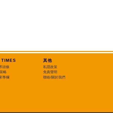
T TIMES
其他
界頭條
私隱政策
 策略
免責聲明
家專欄
聯絡/關於我們