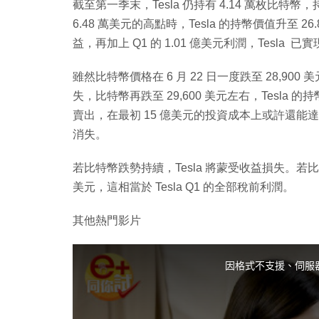
截至第一季末，Tesla 仍持有 4.14 萬枚比特幣，
6.48 萬美元的高點時，Tesla 的持幣價值升至 
益，再加上 Q1 的 1.01 億美元利潤，Tesla 
雖然比特幣價格在 6 月 22 日一度跌至 28,90
失，比特幣再跌至 29,600 美元左右，Tesla 的
賣出，在最初 15 億美元的投資成本上或許還能達
消失。
若比特幣跌勢持續，Tesla 將蒙受收益損失。若比
美元，這相當於 Tesla Q1 的全部稅前利潤。
其他熱門影片
T
h
i
因格式不支援、伺服
s
i
s
a
m
o
d
a