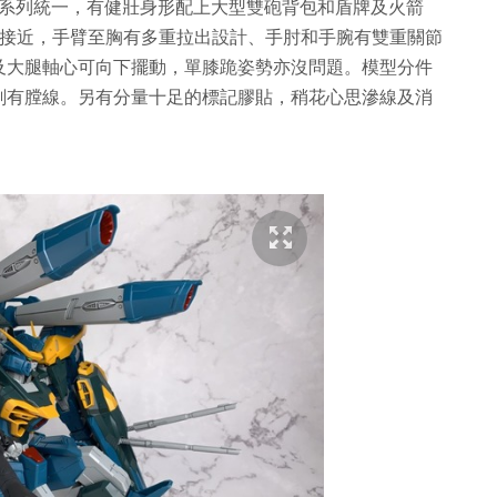
ster 系列統一，有健壯身形配上大型雙砲背包和盾牌及火箭
列接近，手臂至胸有多重拉出設計、手肘和手腕有雙重關節
及大腿軸心可向下擺動，單膝跪姿勢亦沒問題。模型分件
刻有膛線。另有分量十足的標記膠貼，稍花心思滲線及消