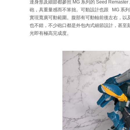
達身形及細節都參照 MG 系列的 Seed Rema
砲，具重量感而不笨拙。可動設計也跟 MG 系
實現寬廣可動範圍。腹部有可動軸前後左右，以
也不錯，不少砲口都是外包內式細節設計，甚至
光即有極高完成度。