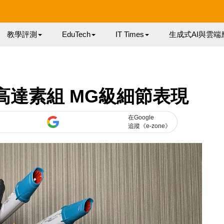
教學評測
EduTech
IT Times
生成式AI與雲端
高達素組 MG級細節表現
在Google
追蹤《e-zone》