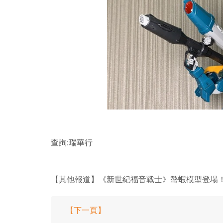
查詢:瑞華行
【其他報道】《新世紀福音戰士》螯蝦模型登場
【下一頁】