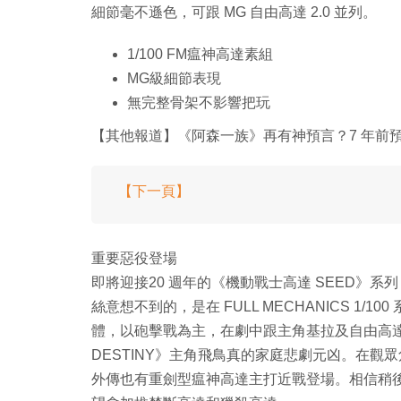
細節毫不遜色，可跟 MG 自由高達 2.0 並列。
1/100 FM瘟神高達素組
MG級細節表現
無完整骨架不影響把玩
【其他報道】《阿森一族》再有神預言？7 年前
【下一頁】
重要惡役登場
即將迎接20 週年的《機動戰士高達 SEED》
絲意想不到的，是在 FULL MECHANICS 1
體，以砲擊戰為主，在劇中跟主角基拉及自由高達
DESTINY》主角飛鳥真的家庭悲劇元凶。在觀
外傳也有重劍型瘟神高達主打近戰登場。相信稍