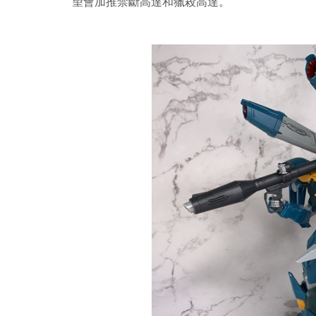
望會加推禁斷高達和獵殺高達。