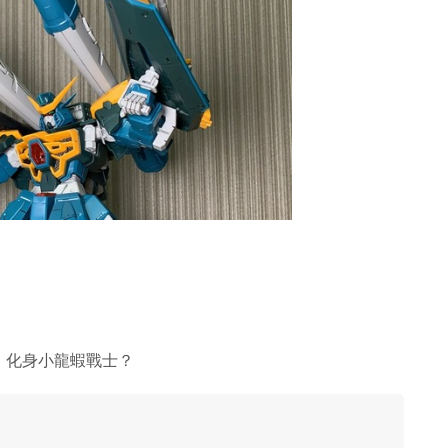
！化身小龍蝦戰士？