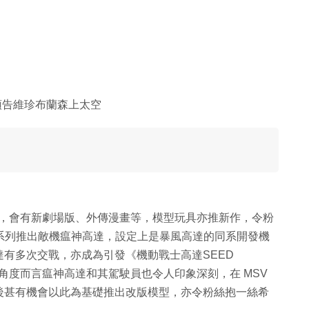
預告維珍布蘭森上太空
系列，會有新劇場版、外傳漫畫等，模型玩具亦推新作，令粉
/100 系列推出敵機瘟神高達，設定上是暴風高達的同系開發機
有多次交戰，亦成為引發《機動戰士高達SEED
眾角度而言瘟神高達和其駕駛員也令人印象深刻，在 MSV
後甚有機會以此為基礎推出改版模型，亦令粉絲抱一絲希