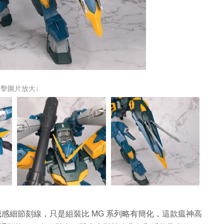
點擊圖片放大↓
的機械感細節刻線，只是組裝比 MG 系列略有簡化，這款瘟神高