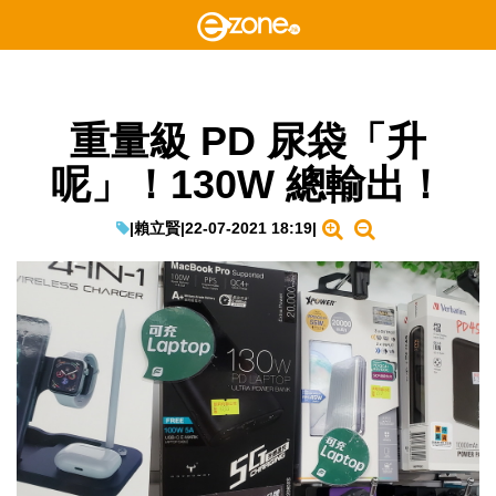
重量級 PD 尿袋「升
呢」！130W 總輸出！
|
賴立賢
|
22-07-2021 18:19
|