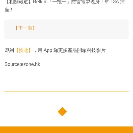
【相關報道】Belkin 「一拖一」防雷電掣現身！單 13A 插
座！
【下一頁】
即刻
【按此】
，用 App 睇更多產品開箱科技影片
Source:ezone.hk