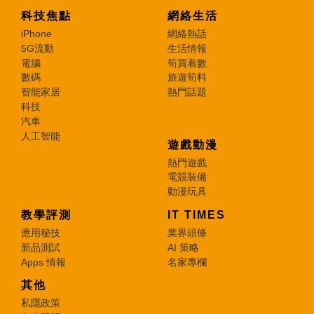
科技焦點
網絡生活
iPhone
網絡熱話
5G流動
生活情報
電腦
筍買着數
數碼
旅遊筍料
智能家居
熱門話題
科技
汽車
人工智能
遊戲動漫
熱門遊戲
電競裝備
動漫玩具
教學評測
IT TIMES
應用秘技
業界頭條
新品測試
AI 策略
Apps 情報
名家專欄
其他
私隱政策