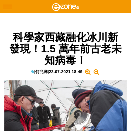
搜尋
科學家西藏融化冰川新
Facebook
Instagram
發現！1.5 萬年前古老未
科技焦點
知病毒！
網絡生活
遊戲動漫
|
何兆洋
|
22-07-2021 18:49
|
教學評測
EduTech
IT Times
生成式AI與雲端應用
Enterprise Digital Transformation