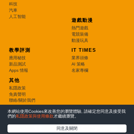
科技
汽車
人工智能
遊戲動漫
熱門遊戲
電競裝備
動漫玩具
教學評測
IT TIMES
應用秘技
業界頭條
新品測試
AI 策略
Apps 情報
名家專欄
其他
私隱政策
免責聲明
聯絡/關於我們
本網站使用Cookies來改善您的瀏覽體驗, 請確定您同意及接受我
© 2026 e-zone. All Rights Reserved.
們的
私隱政策與使用條款
才繼續瀏覽。
在Google
同意及關閉
追蹤《e-zone》