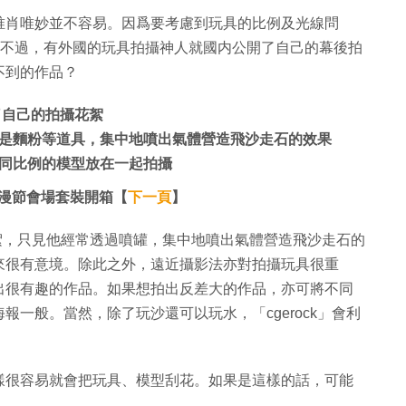
唯肖唯妙並不容易。因爲要考慮到玩具的比例及光線問
。不過，有外國的玩具拍攝神人就國内公開了自己的幕後拍
不到的作品？
享了自己的拍攝花絮
是麵粉等道具，集中地噴出氣體營造飛沙走石的效果
同比例的模型放在一起拍攝
動漫節會場套裝開箱【
下一頁
】
拍攝花絮，只見他經常透過噴罐，集中地噴出氣體營造飛沙走石的
來很有意境。除此之外，遠近攝影法亦對拍攝玩具很重
出很有趣的作品。如果想拍出反差大的作品，亦可將不同
一般。當然，除了玩沙還可以玩水，「cgerock」會利
樣很容易就會把玩具、模型刮花。如果是這樣的話，可能