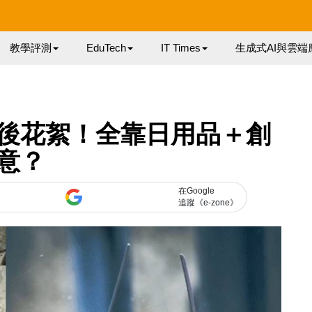
教學評測
EduTech
IT Times
生成式AI與雲端
後花絮！全靠日用品＋創
意？
在Google
追蹤《e-zone》