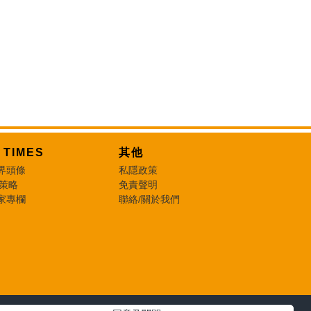
T TIMES
其他
界頭條
私隱政策
 策略
免責聲明
家專欄
聯絡/關於我們