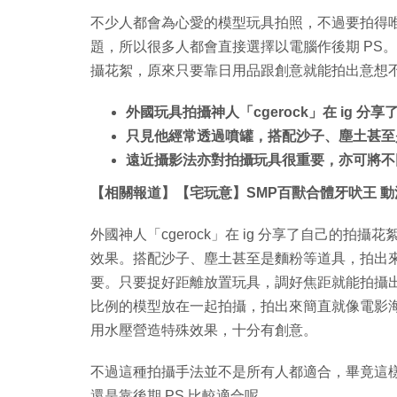
不少人都會為心愛的模型玩具拍照，不過要拍得
題，所以很多人都會直接選擇以電腦作後期 PS
攝花絮，原來只要靠日用品跟創意就能拍出意想
外國玩具拍攝神人「cgerock」在 ig 分
只見他經常透過噴罐，搭配沙子、塵土甚至
遠近攝影法亦對拍攝玩具很重要，亦可將不
【相關報道】【宅玩意】SMP百獸合體牙吠王 
外國神人「cgerock」在 ig 分享了自己的
效果。搭配沙子、塵土甚至是麵粉等道具，拍出
要。只要捉好距離放置玩具，調好焦距就能拍攝
比例的模型放在一起拍攝，拍出來簡直就像電影海報
用水壓營造特殊效果，十分有創意。
不過這種拍攝手法並不是所有人都適合，畢竟這
還是靠後期 PS 比較適合呢。