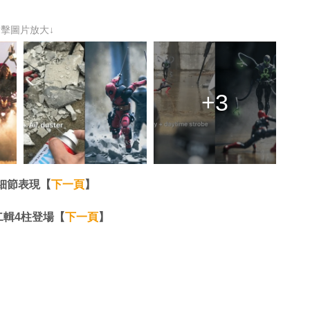
點擊圖片放大↓
+3
細節表現【
下一頁
】
二輯4柱登場【
下一頁
】