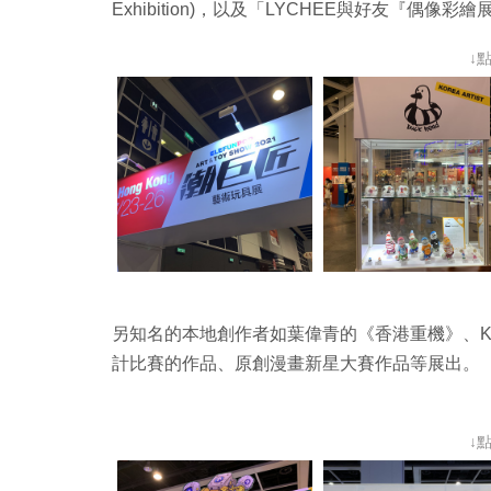
Exhibition)，以及「LYCHEE與好友『偶像彩繪展』」(LY
↓
另知名的本地創作者如葉偉青的《香港重機》、Ken
計比賽的作品、原創漫畫新星大賽作品等展出。
↓