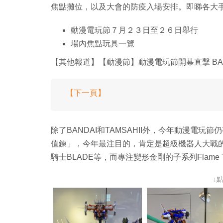
焦點攤位，以及大會的防疫入場安排。即睇各大
動漫電玩節７月２３日至２６日舉行
場內焦點玩具一覽
【其他報道】【動漫節】動漫電玩節開幕直擊 BANDA
【下一頁】
除了BANDAI和TAMSAHII外，今年動漫電
值鍊」，今年最注目的，肯定是超級機器人大戰的Ｓ
騎士BLADE等，而專注變形金剛的子系列Flame
↓