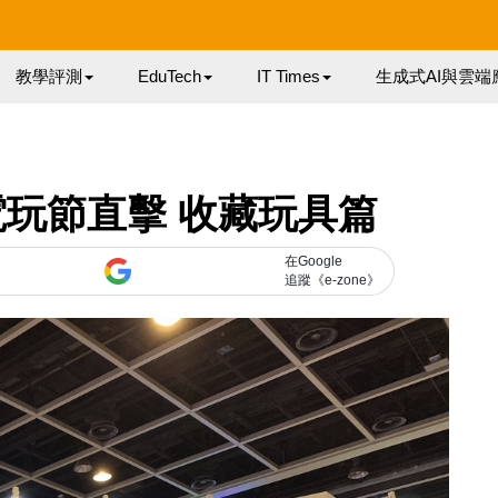
教學評測
EduTech
IT Times
生成式AI與雲端
玩節直擊 收藏玩具篇
在Google
追蹤《e-zone》