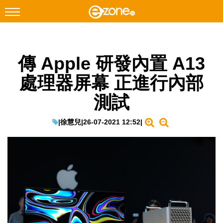
搜尋
傳 Apple 研發內置 A13
Facebook
Instagram
處理器屏幕 正進行內部
科技焦點
測試
網絡生活
遊戲動漫
|
徐慧兒
|
26-07-2021 12:52
|
教學評測
EduTech
IT Times
生成式AI與雲端應用
Enterprise Digital Transformation