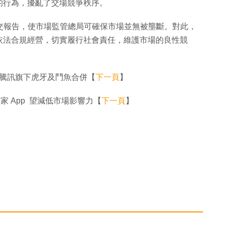
的行為，擾亂了交場競爭秩序。
提交報告，使市場監管總局可確保市場並無被壟斷。對此，
依法合規經營，切實履行社會責任，維護市場的良性競
阻騰訊旗下虎牙及鬥魚合併【
下一頁
】
自家 App 望減低市場影響力【
下一頁
】