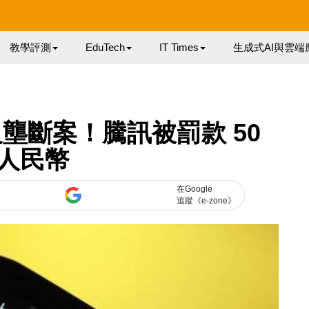
教學評測
EduTech
IT Times
生成式AI與雲端
壟斷案！騰訊被罰款 50
人民幣
在Google
追蹤《e-zone》