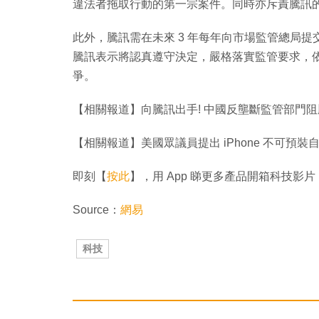
違法者拖取行動的第一宗案件。同時亦斥責騰訊
此外，騰訊需在未來 3 年每年向市場監管總局
騰訊表示將認真遵守決定，嚴格落實監管要求，
爭。
【相關報道】向騰訊出手! 中國反壟斷監管部門
【相關報道】美國眾議員提出 iPhone 不可預裝
即刻【
按此
】，用 App 睇更多產品開箱科技影片
Source：
網易
科技