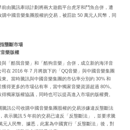
早前由騰訊牽頭計劃將兩大遊戲平台虎牙和鬥魚合併，遭
收購中國音樂集團股權的交易，被罰款 50 萬元人民幣，同
被指壟斷市場
家音樂版權
後與「酷我音樂」和「酷狗音樂」合併，成立新的海洋音
 2016 年 7 月將旗下的「QQ音樂」與中國音樂集團
東。當時騰訊與中國音樂集團的市佔率分別約 30% 和
並獲得更多的市場佔有率，當中獨家音樂資源超過 80%。
取得獨家版權協議，同時也可以提高進入市場的版權費。
有關騰訊公司收購中國音樂集團股權的交易涉嫌違反壟斷法
告，表示騰訊 5 年前的交易已違反「反壟斷法」，並要求騰
50 萬元人民幣。據悉，此案為中國實行「反壟斷法」後，對