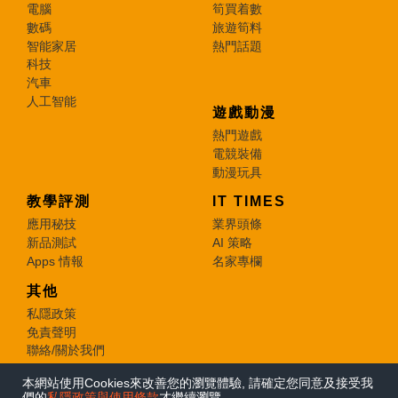
電腦
筍買着數
數碼
旅遊筍料
智能家居
熱門話題
科技
汽車
人工智能
遊戲動漫
熱門遊戲
電競裝備
動漫玩具
教學評測
IT TIMES
應用秘技
業界頭條
新品測試
AI 策略
Apps 情報
名家專欄
其他
私隱政策
免責聲明
聯絡/關於我們
本網站使用Cookies來改善您的瀏覽體驗, 請確定您同意及接受我
© 2026 e-zone. All Rights Reserved.
們的
私隱政策與使用條款
才繼續瀏覽。