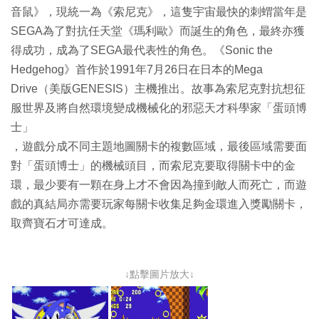
音鼠》，現統一為《索尼克》，這隻宇宙最快的刺蝟當年是
SEGA為了對抗任天堂《瑪利歐》而誕生的角色，最終亦獲
得成功，成為了SEGA最代表性的角色。《Sonic the
Hedgehog》首作於1991年7月26日在日本的Mega
Drive（美版GENESIS）主機推出。故事為索尼克對抗想征
服世界及將自然環境變成機械化的邪惡天才科學家「蛋頭博
士」
，遊戲分成不同主題地圖關卡的複數區域，最後區域需要面
對「蛋頭博士」的機械頭目，而索尼克要取得關卡中的金
環，最少要有一顆在身上才不會因為撞到敵人而死亡，而遊
戲的真結局亦需要玩家每關卡收集足夠金環進入獎勵關卡，
取齊寶石才可達成。
↓點擊圖片放大↓