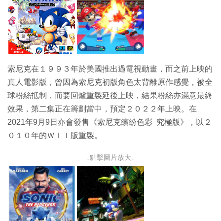
索尼克在１９９３年於美國推出過電視動畫，而之前上映的
真人電影版，曾因為索尼克初版角色太背離原作感覺，被全
球粉絲抵制，而要回爐重製延後上映，結果粉絲亦滿意最終
效果，第二集正在籌劃當中，預定２０２２年上映。在
2021年9月9日亦會發售《索尼克繽紛色彩 究極版》，以２
０１０年的ＷＩＩ版重製。
↓點擊圖片放大↓