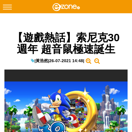
搜尋
【遊戲熱話】索尼克30
Facebook
Instagram
週年 超音鼠極速誕生
科技焦點
網絡生活
|
黃浩然
|
26-07-2021 14:48
|
遊戲動漫
教學評測
EduTech
IT Times
生成式AI與雲端應用
Enterprise Digital Transformation