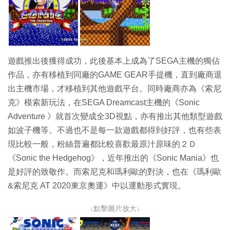
遊戲推出後獲得成功，此後基本上成為了SEGA主機的獨佔
作品，亦有移植到同廠的GAME GEAR手提機，直到廠商退
出主機市場，才移植到其他遊戲平台。同時廠商亦為《索尼
克》模索新玩法，在SEGA Dreamcast主機的《Sonic
Adventure 》就首次變成全3D視點，亦有推出其他類型遊戲
如波子機等。不過也不是每一款遊戲都得到好評，也有些表
現比較一般，粉絲普遍都比較喜歡最原汁原味的２Ｄ
《Sonic the Hedgehog》，近年推出的《Sonic Mania》也
是好評的致敬作。而索尼克和瑪利歐的對決，也在《瑪利歐
&索尼克 AT 2020東京奧運》中以運動形式實現。
↓點擊圖片放大↓