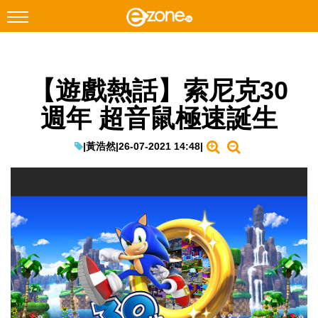
搜尋
【遊戲熱話】索尼克30
Facebook
Instagram
週年 超音鼠極速誕生
科技焦點
網絡生活
|
黃浩然
|
26-07-2021 14:48
|
遊戲動漫
教學評測
EduTech
IT Times
生成式AI與雲端應用
Enterprise Digital Transformation