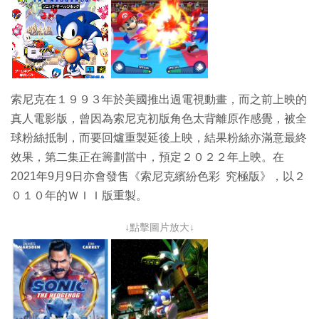
索尼克在１９９３年於美國推出過電視動畫，而之前上映的
真人電影版，曾因為索尼克初版角色太背離原作感覺，被全
球粉絲抵制，而要回爐重製延後上映，結果粉絲亦滿意最終
效果，第二集正在籌劃當中，預定２０２２年上映。在
2021年9月9日亦會發售《索尼克繽紛色彩 究極版》，以２
０１０年的ＷＩＩ版重製。
↓點擊圖片放大↓