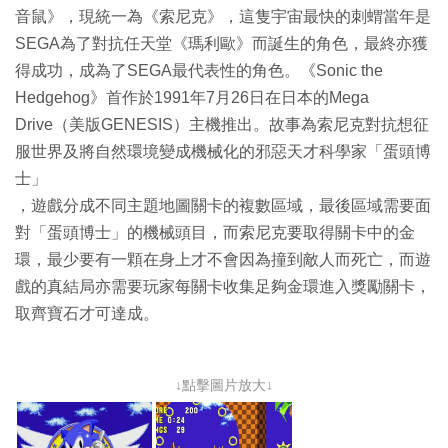
音鼠》，現統一為《索尼克》，這隻宇宙最快的刺蝟當年是
SEGA為了對抗任天堂《瑪利歐》而誕生的角色，最終亦獲
得成功，成為了SEGA最代表性的角色。《Sonic the
Hedgehog》首作於1991年7月26日在日本的Mega
Drive（美版GENESIS）主機推出。故事為索尼克對抗想征
服世界及將自然環境變成機械化的邪惡天才科學家「蛋頭博
士」
，遊戲分成不同主題地圖關卡的複數區域，最後區域需要面
對「蛋頭博士」的機械頭目，而索尼克要取得關卡中的金
環，最少要有一顆在身上才不會因為撞到敵人而死亡，而遊
戲的真結局亦需要玩家每關卡收集足夠金環進入獎勵關卡，
取齊寶石才可達成。
↓點擊圖片放大↓