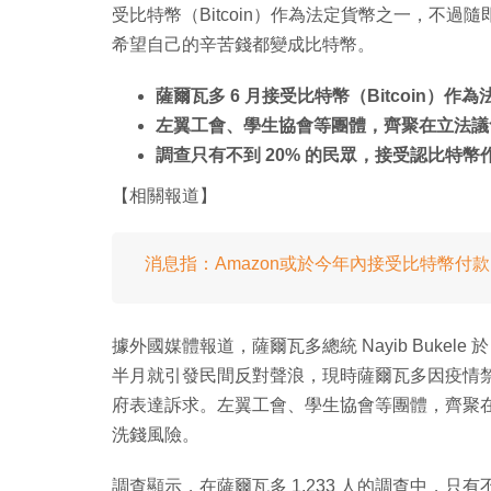
受比特幣（Bitcoin）作為法定貨幣之一，不過隨
希望自己的辛苦錢都變成比特幣。
薩爾瓦多 6 月接受比特幣（Bitcoin）作
左翼工會、學生協會等團體，齊聚在立法議
調查只有不到 20% 的民眾，接受認比特幣
【相關報道】
消息指：Amazon或於今年內接受比特幣付款
據外國媒體報道，薩爾瓦多總統 Nayib Bukel
半月就引發民間反對聲浪，現時薩爾瓦多因疫情禁
府表達訴求。左翼工會、學生協會等團體，齊聚
洗錢風險。
調查顯示，在薩爾瓦多 1,233 人的調查中，只