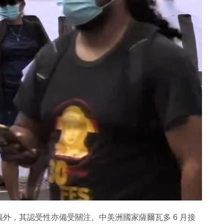
外，其認受性亦備受關注。中美洲國家薩爾瓦多 6 月接