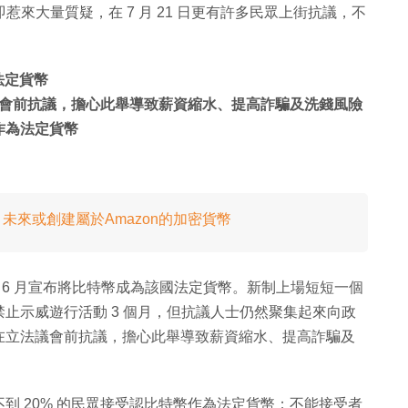
即惹來大量質疑，在 7 月 21 日更有許多民眾上街抗議，不
為法定貨幣
會前抗議，擔心此舉導致薪資縮水、提高詐騙及洗錢風險
作為法定貨幣
 未來或創建屬於Amazon的加密貨幣
e 於 6 月宣布將比特幣成為該國法定貨幣。新制上場短短一個
止示威遊行活動 3 個月，但抗議人士仍然聚集起來向政
在立法議會前抗議，擔心此舉導致薪資縮水、提高詐騙及
有不到 20% 的民眾接受認比特幣作為法定貨幣；不能接受者