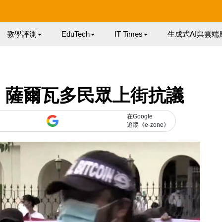
教學評測
EduTech
IT Times
生成式AI與雲端
！薩爾瓦多民眾上街抗議
在Google
追蹤《e-zone》