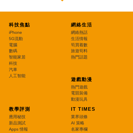
科技焦點
網絡生活
iPhone
網絡熱話
5G流動
生活情報
電腦
筍買着數
數碼
旅遊筍料
智能家居
熱門話題
科技
汽車
人工智能
遊戲動漫
熱門遊戲
電競裝備
動漫玩具
教學評測
IT TIMES
應用秘技
業界頭條
新品測試
AI 策略
Apps 情報
名家專欄