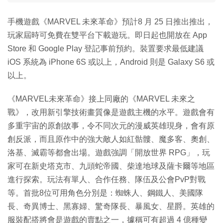
手機遊戲《MARVEL 未來革命》預計8 月 25 日推出推出，
玩家屆時可免費在雙平台下載遊玩。即日起也開放在 App
Store 和 Google Play 登記事前預約。裝置要求最低建議
iOS 系統為 iPhone 6S 或以上，Android 則是 Galaxy S6 或
以上。
《MARVEL未來革命》接上同廠的《MARVEL 未來之
戰》，改用新引擎技術畫質像是遊戲主機的水平。遊戲會有
多重宇宙的原創故事，令不同次元的漫威英雄現身，會有原
創反派，而且原作中的強大敵人如紅骷髏、魔多客、奧創、
洛基、滅霸等都會出場。遊戲強調「開放世界 RPG」，玩
家可在新史塔克市、九頭蛇帝國、柴達地球及薩卡爾等地區
進行探索。玩法有單人、合作任務、隊伍及公會PvP對戰
等。首批8位可用角色分別是：蜘蛛人、鋼鐵人、美國隊
長、奇異博士、黑寡婦、驚奇隊長、暴風女、星爵。英雄的
服裝配搭將會是遊戲的賣點之一，據稱可有超過 4 億種變