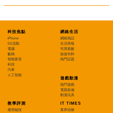
科技焦點
網絡生活
iPhone
網絡熱話
5G流動
生活情報
電腦
筍買着數
數碼
旅遊筍料
智能家居
熱門話題
科技
汽車
人工智能
遊戲動漫
熱門遊戲
電競裝備
動漫玩具
教學評測
IT TIMES
應用秘技
業界頭條