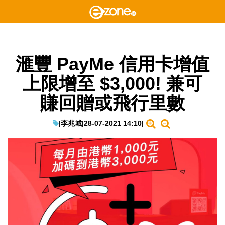
滙豐 PayMe 信用卡增值
上限增至 $3,000! 兼可
賺回贈或飛行里數
|
李兆城
|
28-07-2021 14:10
|