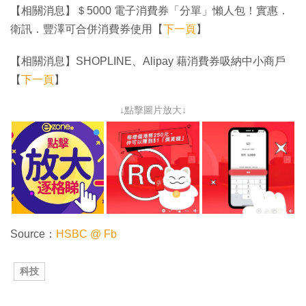
【相關消息】＄5000 電子消費券「分單」懶人包！實惠．
衛訊．豐澤可合併消費券使用【
下一頁
】
【相關消息】SHOPLINE、Alipay 藉消費券吸納中小商戶
【
下一頁
】
↓點擊圖片放大↓
Source：
HSBC @ Fb
科技