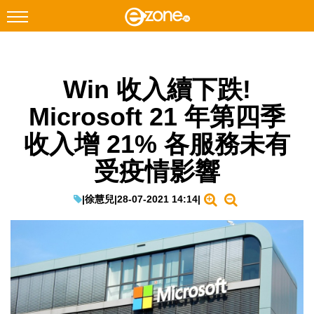
搜尋
Win 收入續下跌!
Facebook
Instagram
Microsoft 21 年第四季
科技焦點
收入增 21% 各服務未有
網絡生活
受疫情影響
遊戲動漫
教學評測
|
徐慧兒
|
28-07-2021 14:14
|
EduTech
IT Times
生成式AI與雲端應用
Enterprise Digital Transformation