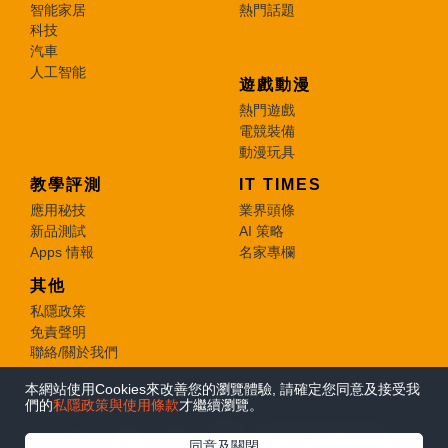
智能家居
熱門話題
科技
汽車
人工智能
遊戲動漫
熱門遊戲
電競裝備
動漫玩具
教學評測
IT TIMES
應用秘技
業界頭條
新品測試
AI 策略
Apps 情報
名家專欄
其他
私隱政策
免責聲明
聯絡/關於我們
本網站使用Cookies來改善您的瀏覽體驗, 請確定您同意及接受我
© 2026 e-zone. All Rights Reserved.
們的
私隱政策與使用條款
才繼續瀏覽。
在Google
同意及關閉