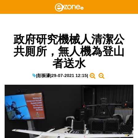
政府研究機械人清潔公
共厠所，無人機為登山
者送水
|
彭振濠
|
29-07-2021 12:15
|