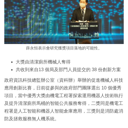
薛永恒表示會研究獲獎項目落地的可能性。
大獎由清潔廁所機械人奪得
共收到來自13 個局及部門人員提交的 38 份創新方案
政府資訊科技總監辦公室（資科辦）舉辦的促進機械人科技
應用創新比賽，日前從參與的政府部門團隊選出 10 個優秀
項目，當中優秀大獎由機電工程署探索運用機器人技術執行
及提升清潔廁所馬桶的智能公共服務奪得，二獎同是機電工
程署是人工智能和機器人智能倉庫應用，三獎則是消防處消
防及拯救服務無人機系統。