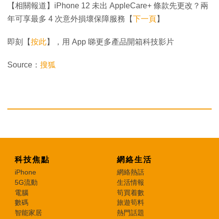
【相關報道】iPhone 12 未出 AppleCare+ 條款先更改？兩
年可享最多 4 次意外損壞保障服務【
下一頁
】
即刻【
按此
】，用 App 睇更多產品開箱科技影片
Source：
搜狐
科技焦點
網絡生活
iPhone
網絡熱話
5G流動
生活情報
電腦
筍買着數
數碼
旅遊筍料
智能家居
熱門話題