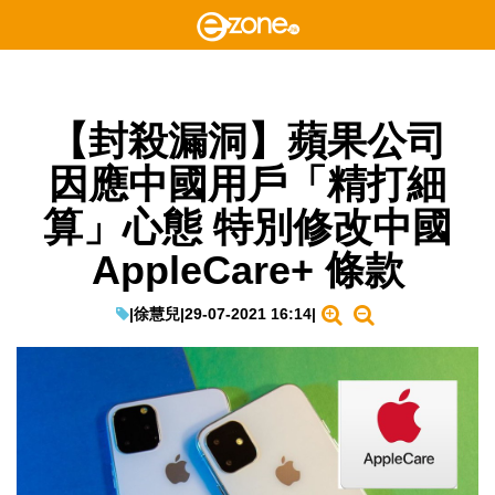
【封殺漏洞】蘋果公司
因應中國用戶「精打細
算」心態 特別修改中國
AppleCare+ 條款
|
徐慧兒
|
29-07-2021 16:14
|