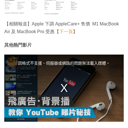
【相關報道】Apple 下調 AppleCare+ 售價 M1 MacBook
Air 及 MacBook Pro 受惠【
下一頁
】
其他熱門影片
T
h
i
因格式不支援、伺服器或網路的問題無法載入媒體。
s
i
s
a
m
o
d
a
l
w
i
n
d
o
w
.