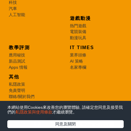
科技
汽車
人工智能
遊戲動漫
熱門遊戲
電競裝備
動漫玩具
教學評測
IT TIMES
應用秘技
業界頭條
新品測試
AI 策略
Apps 情報
名家專欄
其他
私隱政策
免責聲明
聯絡/關於我們
本網站使用Cookies來改善您的瀏覽體驗, 請確定您同意及接受我
© 2026 e-zone. All Rights Reserved.
們的
私隱政策與使用條款
才繼續瀏覽。
在Google
同意及關閉
追蹤《e-zone》