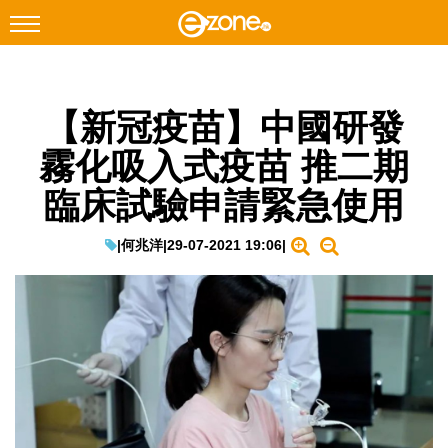
搜尋
【新冠疫苗】中國研發
Facebook
Instagram
霧化吸入式疫苗 推二期
科技焦點
臨床試驗申請緊急使用
網絡生活
遊戲動漫
|
何兆洋
|
29-07-2021 19:06
|
教學評測
EduTech
IT Times
生成式AI與雲端應用
Enterprise Digital Transformation