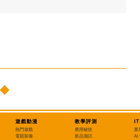
遊戲動漫
教學評測
I
熱門遊戲
應用秘技
業
電競裝備
新品測試
AI