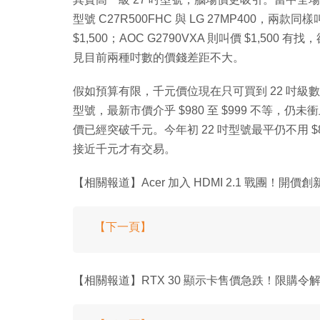
型號 C27R500FHC 與 LG 27MP400，兩款同
$1,500；AOC G2790VXA 則叫價 $1,500 
見目前兩種吋數的價錢差距不大。
假如預算有限，千元價位現在只可買到 22 吋級數。Philip
型號，最新市價介乎 $980 至 $999 不等，
價已經突破千元。今年初 22 吋型號最平仍不用 $
接近千元才有交易。
【相關報道】Acer 加入 HDMI 2.1 戰團！開價
【下一頁】
【相關報道】RTX 30 顯示卡售價急跌！限購令