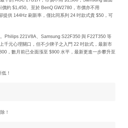
樣叫價約 $1,450。至於 BenQ GW2780，市價亦不用
有找，卻提供 144Hz 刷新率，僅比同系列 24 吋款式貴 $50，可
s 221V8A、Samsung S22F350 與 F22T350 等
仍未衝上千元心理關口，但不少牌子之入門 22 吋款式，最新市
800，數月前已全面漲至 $900 水平，最新更進一步攀升至
創新低！
解除！