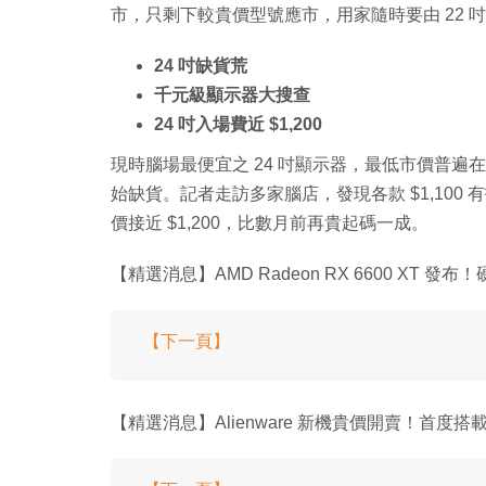
市，只剩下較貴價型號應市，用家隨時要由 22 吋
24 吋缺貨荒
千元級顯示器大搜查
24 吋入場費近 $1,200
現時腦場最便宜之 24 吋顯示器，最低市價普遍在 $
始缺貨。記者走訪多家腦店，發現各款 $1,100
價接近 $1,200，比數月前再貴起碼一成。
【精選消息】AMD Radeon RX 6600 XT 發布！硬
【下一頁】
【精選消息】Alienware 新機貴價開賣！首度搭載 