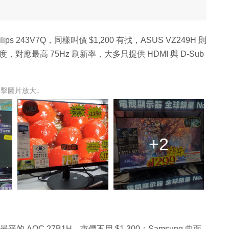
ips 243V7Q，同樣叫價 $1,200 有找，ASUS VZ249H 則
像度，對應最高 75Hz 刷新率，大多只提供 HDMI 與 D-Sub
點擊圖片放大↓
+2
AOC 27B1H，市價不用 $1,300；Samsung 曲面