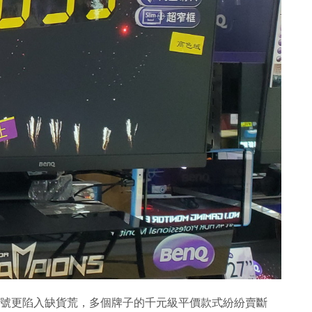
吋型號更陷入缺貨荒，多個牌子的千元級平價款式紛紛賣斷