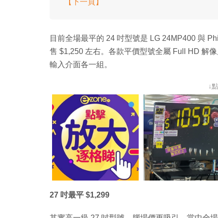
【下一頁】
目前全場最平的 24 吋型號是 LG 24MP400 與 Phil
售 $1,250 左右。各款平價型號全屬 Full HD 解
輸入介面各一組。
↓
27 吋最平 $1,299
其實高一級 27 吋型號，腦場價更吸引。當中全場最平的 