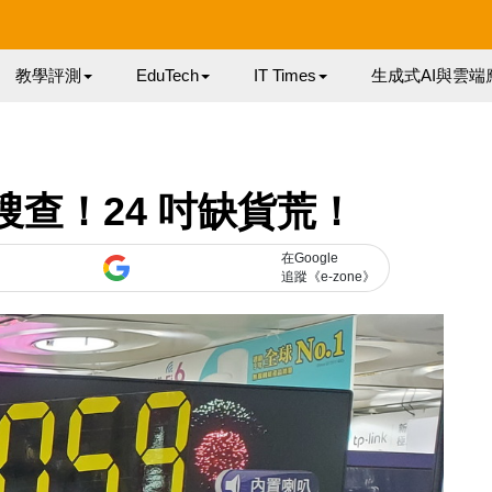
教學評測
EduTech
IT Times
生成式AI與雲端
查！24 吋缺貨荒！
在Google
追蹤《e-zone》