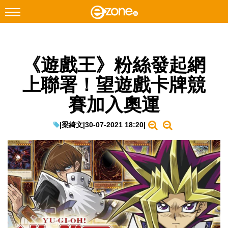
搜尋
《遊戲王》粉絲發起網
Facebook
Instagram
上聯署！望遊戲卡牌競
科技焦點
賽加入奧運
網絡生活
遊戲動漫
|
梁綺文
|
30-07-2021 18:20
|
教學評測
EduTech
IT Times
生成式AI與雲端應用
Enterprise Digital Transformation