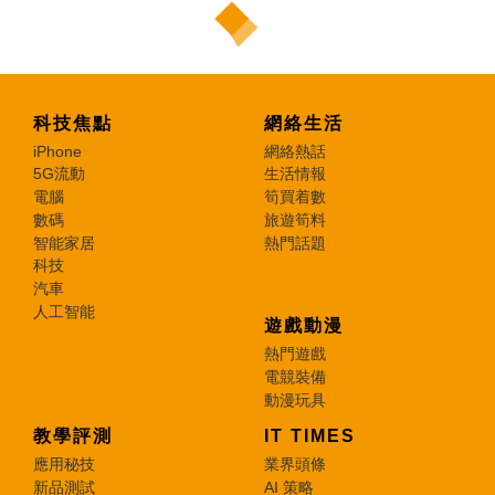
科技焦點
網絡生活
iPhone
網絡熱話
5G流動
生活情報
電腦
筍買着數
數碼
旅遊筍料
智能家居
熱門話題
科技
汽車
人工智能
遊戲動漫
熱門遊戲
電競裝備
動漫玩具
教學評測
IT TIMES
應用秘技
業界頭條
新品測試
AI 策略