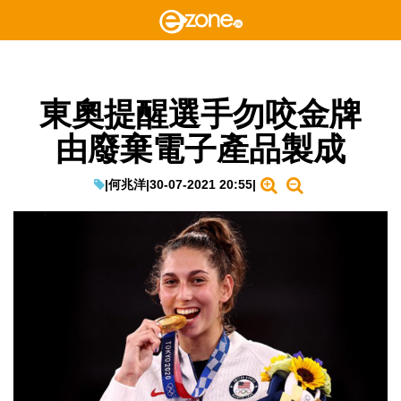
東奧提醒選手勿咬金牌
由廢棄電子產品製成
|
何兆洋
|
30-07-2021 20:55
|