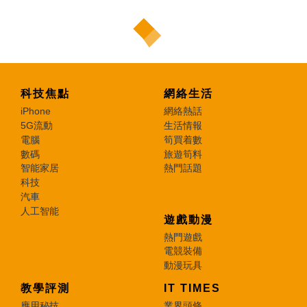
科技焦點
網絡生活
iPhone
網絡熱話
5G流動
生活情報
電腦
筍買着數
數碼
旅遊筍料
智能家居
熱門話題
科技
汽車
人工智能
遊戲動漫
熱門遊戲
電競裝備
動漫玩具
教學評測
IT TIMES
應用秘技
業界頭條