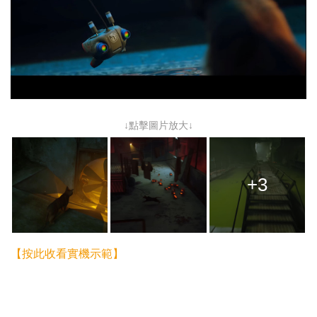
↓點擊圖片放大↓
+3
【按此收看實機示範】