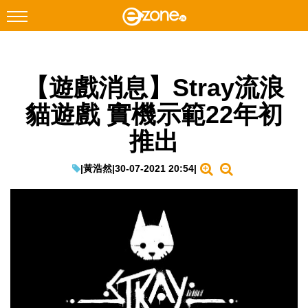
搜尋
【遊戲消息】Stray流浪
Facebook
Instagram
貓遊戲 實機示範22年初
科技焦點
推出
網絡生活
遊戲動漫
|
黃浩然
|
30-07-2021 20:54
|
教學評測
EduTech
IT Times
生成式AI與雲端應用
Enterprise Digital Transformation