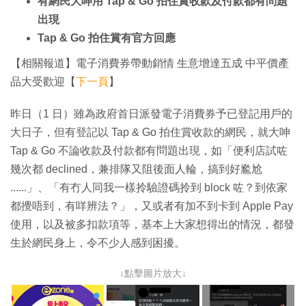
有網民大呻用 Tap & Go 拍住賞收款及付款都有問題
出現
Tap & Go 拍住賞有官方回應
【相關報道】電子消費券帶動銷情 生意增達五成 中平價產
品大受歡迎【
下一頁
】
昨日（1 日）雖為政府首日派發電子消費券予已登記用戶的
大日子，但有登記以 Tap & Go 拍住賞收款的網民，就大呻
Tap & Go 不論收款及付款都有問題出現，如「便利店試咗
幾次都 declined，兼排隊又阻後面人輪，搞到好尷尬
......」、「有冇人同我一樣拎驗證碼拎到 block 咗？到依家
都攪唔到，有咩辨法？」，又或者有加不到卡到 Apple Pay
使用，以及被多扣款項等，基本上大家想得出的情況，都發
生於網民身上，令不少人感到困擾。
↓點擊圖片放大↓