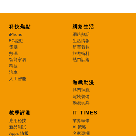
科技焦點
網絡生活
iPhone
網絡熱話
5G流動
生活情報
電腦
筍買着數
數碼
旅遊筍料
智能家居
熱門話題
科技
汽車
人工智能
遊戲動漫
熱門遊戲
電競裝備
動漫玩具
教學評測
IT TIMES
應用秘技
業界頭條
新品測試
AI 策略
Apps 情報
名家專欄