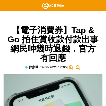
【電子消費券】Tap &
Go 拍住賞收款付款出事
網民呻幾時退錢．官方
有回應
|
蘇家華
|
02-08-2021 17:05
|