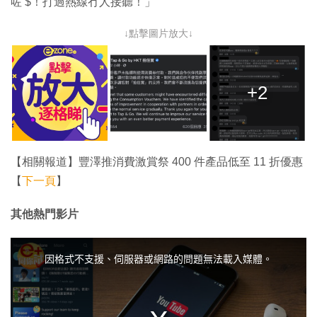
咗 $！打過熱線冇人接聽！」
↓點擊圖片放大↓
+2
【相關報道】豐澤推消費激賞祭 400 件產品低至 11 折優惠
【
下一頁
】
其他熱門影片
T
h
i
因格式不支援、伺服器或網路的問題無法載入媒體。
s
i
s
a
m
o
d
a