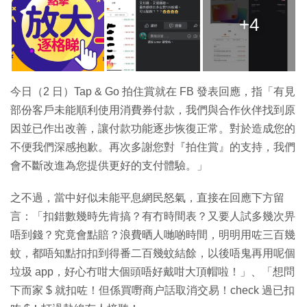
+4
今日（2 日）Tap & Go 拍住賞就在 FB 發表回應，指「有見
部份客戶未能順利使用消費券付款，我們與合作伙伴找到原
因並已作出改善，讓付款功能逐步恢復正常。對於造成您的
不便我們深感抱歉。再次多謝您對『拍住賞』的支持，我們
會不斷改進為您提供更好的支付體驗。」
之不過，當中好似未能平息網民怒氣，直接在回應下方留
言：「扣錯數幾時先肯搞？有冇時間表？又要人試多幾次畀
唔到錢？究竟會點賠？浪費晒人哋啲時間，明明用咗三百幾
蚊，都唔知點扣扣到得番二百幾蚊結餘，以後唔鬼再用呢個
垃圾 app，好心冇咁大個頭唔好戴咁大頂帽啦！」、「想問
下而家 $ 就扣咗！但係買嘢商户話取消交易！check 過已扣