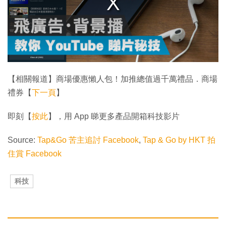
l
w
i
n
d
o
w
.
【相關報道】商場優惠懶人包！加推總值過千萬禮品．商場
禮券【
下一頁
】
即刻【
按此
】，用 App 睇更多產品開箱科技影片
Source:
Tap&Go 苦主追討 Facebook
,
Tap & Go by HKT 拍
住賞 Facebook
科技