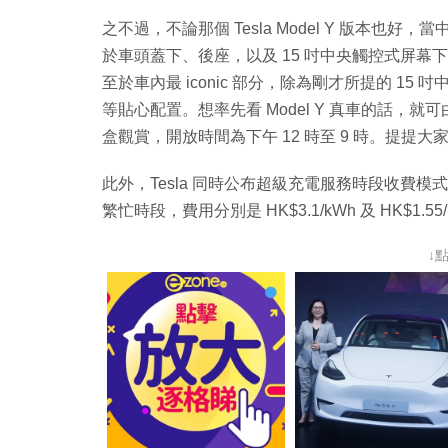
之不過，不論那個 Tesla Model Y 版本也
於車頭蓋下、後座，以及 15 吋中央觸控式屏
至於車內最 iconic 部分，除為剛才所提的 15 吋
等貼心配置。想率先看 Model Y 真車的話，就可由
盒觀賞，開放時間為下午 12 時至 9 時。提提大家
此外，Tesla 同時公布超級充電服務時段收費
繁忙時段，費用分別是 HK$3.1/kWh 及 HK
↓