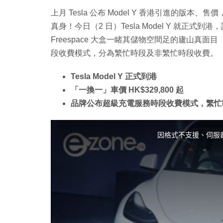
上月 Tesla 公布 Model Y 香港引進的版本、
真身！今日（2 日）Tesla Model Y 就正
Freespace 大盒一睹其儲物空間足的廬山
段收費模式，分為繁忙時段及非繁忙時段收費。
Tesla Model Y 正式到港
「一換一」車價 HK$329,800 起
品牌公布超級充電服務時段收費模式，繁忙
T
h
i
因格式不支援、伺服
s
i
s
a
m
o
d
a
l
w
i
n
d
o
w
.