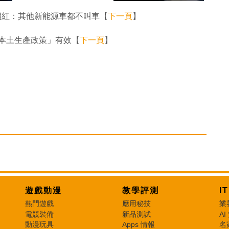
 內地網紅：其他新能源車都不叫車【
下一頁
】
價 「本土生產政策」有效【
下一頁
】
遊戲動漫
教學評測
I
熱門遊戲
應用秘技
業
電競裝備
新品測試
AI
動漫玩具
Apps 情報
名