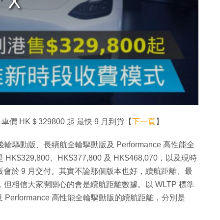
車價 HK＄329800 起 最快 9 月到貨【
下一頁
】
續航後輪驅動版、長續航全輪驅動版及 Performance 高性能全
29,800、HK$377,800 及 HK$468,070，以及現時
版會於 9 月交付。其實不論那個版本也好，續航距離、最
別，但相信大家開關心的會是續航距離數據。以 WLTP 標準
erformance 高性能全輪驅動版的續航距離，分別是