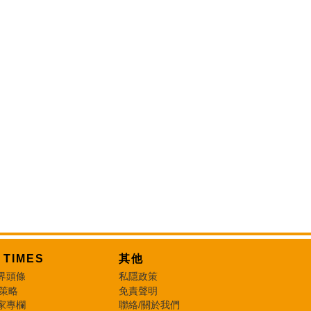
T TIMES
其他
界頭條
私隱政策
 策略
免責聲明
家專欄
聯絡/關於我們