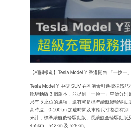
【相關報道】Tesla Model Y 香港開售 「一換一」
Tesla Model Y 中型 SUV 在香港會引進標準
輪驅動版 3 個版本，並提到「一換一」車價分別是 HK$3
只有 5 座位的選項，還有就是標準續航後輪驅動
高時速、0-100km 加速時間及車輪尺寸都是有
來計，標準續航後輪驅動版、長續航全輪驅動版及 P
455km、542km 及 528km。