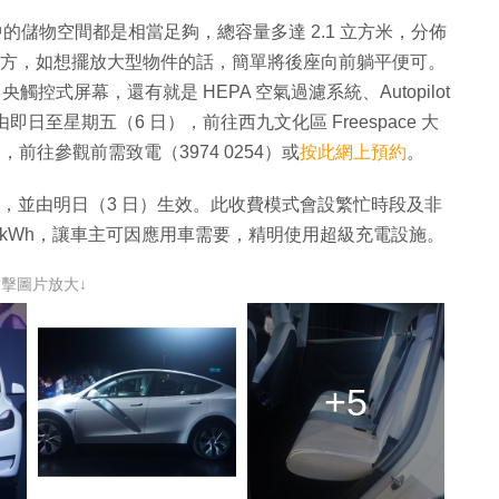
好，當中的儲物空間都是相當足夠，總容量多達 2.1 立方米，分佈
幕下方，如想擺放大型物件的話，簡單將後座向前躺平便可。
中央觸控式屏幕，還有就是 HEPA 空氣過濾系統、Autopilot
即日至星期五（6 日），前往西九文化區 Freespace 大
，前往參觀前需致電（3974 0254）或
按此網上預約
。
模式，並由明日（3 日）生效。此收費模式會設繁忙時段及非
$1.55/kWh，讓車主可因應用車需要，精明使用超級充電設施。
點擊圖片放大↓
+5