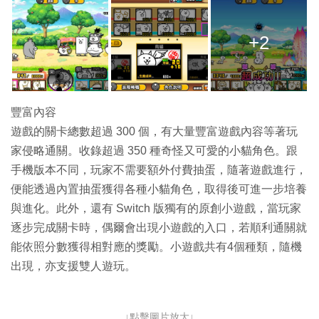
+2
豐富內容
遊戲的關卡總數超過 300 個，有大量豐富遊戲內容等著玩
家侵略通關。收錄超過 350 種奇怪又可愛的小貓角色。跟
手機版本不同，玩家不需要額外付費抽蛋，隨著遊戲進行，
便能透過內置抽蛋獲得各種小貓角色，取得後可進一步培養
與進化。此外，還有 Switch 版獨有的原創小遊戲，當玩家
逐步完成關卡時，偶爾會出現小遊戲的入口，若順利通關就
能依照分數獲得相對應的獎勵。小遊戲共有4個種類，隨機
出現，亦支援雙人遊玩。
↓點擊圖片放大↓