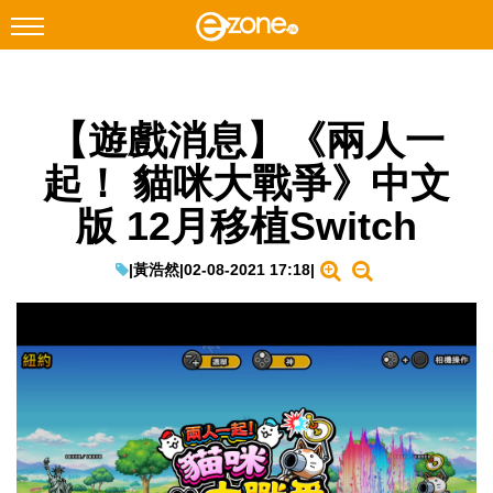
搜尋
【遊戲消息】《兩人一
Facebook
Instagram
起！ 貓咪大戰爭》中文
科技焦點
版 12月移植Switch
網絡生活
遊戲動漫
|
黃浩然
|
02-08-2021 17:18
|
教學評測
EduTech
IT Times
生成式AI與雲端應用
Enterprise Digital Transformation