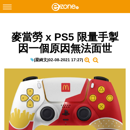
搜尋
麥當勞 x PS5 限量手掣
Facebook
Instagram
因一個原因無法面世
科技焦點
網絡生活
|
梁綺文
|
02-08-2021 17:27
|
遊戲動漫
教學評測
EduTech
IT Times
生成式AI與雲端應用
Enterprise Digital Transformation