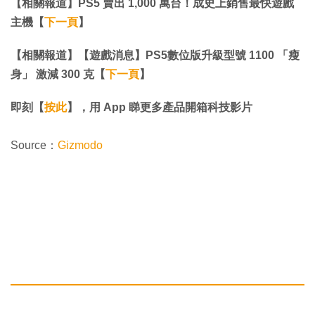
【相關報道】PS5 賣出 1,000 萬台！成史上銷售最快遊戲
主機【
下一頁
】
【相關報道】【遊戲消息】PS5數位版升級型號 1100 「瘦
身」 激減 300 克【
下一頁
】
即刻【
按此
】，用 App 睇更多產品開箱科技影片
Source：
Gizmodo