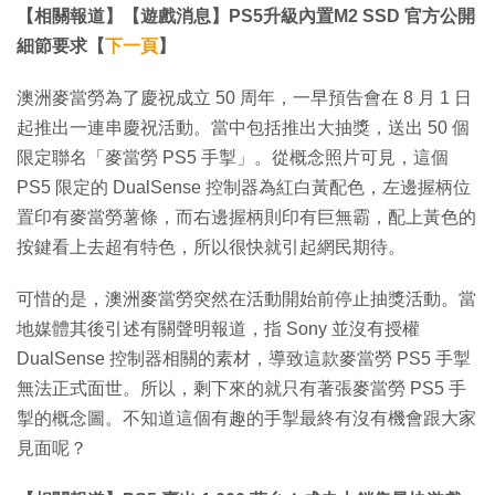
【相關報道】【遊戲消息】PS5升級內置M2 SSD 官方公開
細節要求【
下一頁
】
澳洲麥當勞為了慶祝成立 50 周年，一早預告會在 8 月 1 日
起推出一連串慶祝活動。當中包括推出大抽獎，送出 50 個
限定聯名「麥當勞 PS5 手掣」。從概念照片可見，這個
PS5 限定的 DualSense 控制器為紅白黃配色，左邊握柄位
置印有麥當勞薯條，而右邊握柄則印有巨無霸，配上黃色的
按鍵看上去超有特色，所以很快就引起網民期待。
可惜的是，澳洲麥當勞突然在活動開始前停止抽獎活動。當
地媒體其後引述有關聲明報道，指 Sony 並沒有授權
DualSense 控制器相關的素材，導致這款麥當勞 PS5 手掣
無法正式面世。所以，剩下來的就只有著張麥當勞 PS5 手
掣的概念圖。不知道這個有趣的手掣最終有沒有機會跟大家
見面呢？