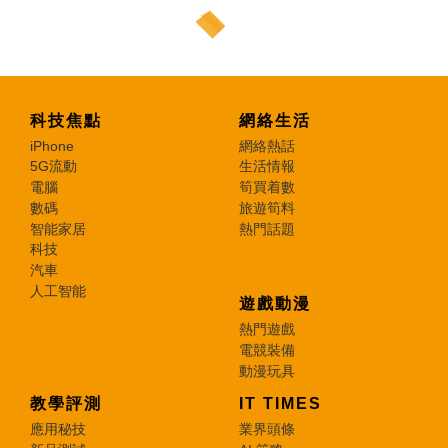
科技焦點
網絡生活
iPhone
網絡熱話
5G流動
生活情報
電腦
筍買着數
數碼
旅遊筍料
智能家居
熱門話題
科技
汽車
人工智能
遊戲動漫
熱門遊戲
電競裝備
動漫玩具
教學評測
IT TIMES
應用秘技
業界頭條